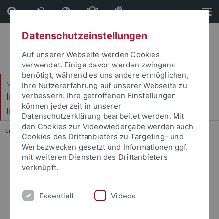
Direkt
Direkt
zum
zur
Inhalt
Fußleiste
Datenschutzeinstellungen
Auf unserer Webseite werden Cookies
verwendet. Einige davon werden zwingend
benötigt, während es uns andere ermöglichen,
Mathematisch-Naturwissenschaftliche Fakultät / Medizinische Fakultät
Ihre Nutzererfahrung auf unserer Webseite zu
Interfakultäres Institut für Mikrobiologie und
verbessern. Ihre getroffenen Einstellungen
können jederzeit in unserer
Infektionsmedizin
Datenschutzerklärung bearbeitet werden. Mit
den Cookies zur Videowiedergabe werden auch
Sie sind hier:
Startseite
...
Research: SPIRE
Cookies des Drittanbieters zu Targeting- und
Werbezwecken gesetzt und Informationen ggf.
mit weiteren Diensten des Drittanbieters
CV Wolfgang Wohlleben
verknüpft.
Publications
Essentiell
Videos
Former Research Groups
Bera