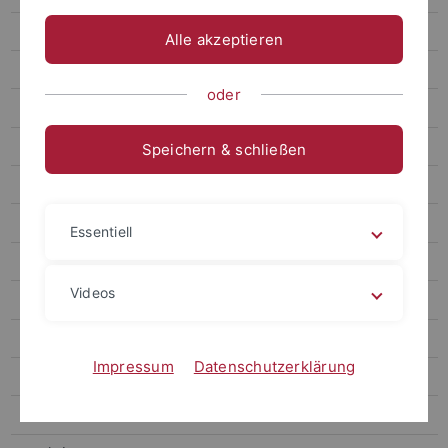
Fiedler
Alle akzeptieren
Krysenko
oder
Mast
Members
Speichern & schließen
Research: PTT Biosynthesis
Research: Pristinamycin Biosynthesis
Essentiell
Research: SPIRE
Videos
Further research interests
Publications
Impressum
Datenschutzerklärung
Musiol-Kroll
Muth