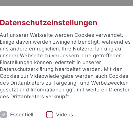
RACHE
UNI A-Z
KONTAKT
SUC
Datenschutzeinstellungen
Auf unserer Webseite werden Cookies verwendet.
Einige davon werden zwingend benötigt, während es
uns andere ermöglichen, Ihre Nutzererfahrung auf
unserer Webseite zu verbessern. Ihre getroffenen
Einstellungen können jederzeit in unserer
akultät
Datenschutzerklärung bearbeitet werden. Mit den
k
Cookies zur Videowiedergabe werden auch Cookies
des Drittanbieters zu Targeting- und Werbezwecken
gesetzt und Informationen ggf. mit weiteren Diensten
des Drittanbieters verknüpft.
DIUM
FORSCHUNG
BIBLIOTHEK
P
Essentiell
Videos
sbereiche
Bibliothek
Personen
Weitere Informationen