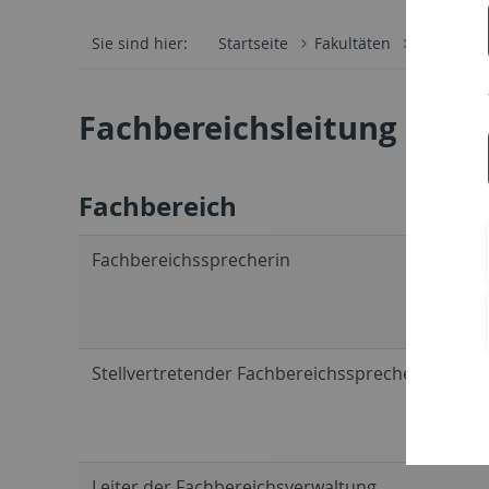
Sie sind hier:
Startseite
Fakultäten
Mathemati
Fachbereichsleitung und 
Fachbereich
Fachbereichssprecherin
Stellvertretender Fachbereichssprecher
Leiter der Fachbereichsverwaltung