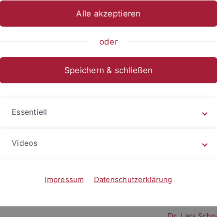
Alle akzeptieren
sch-Naturwissenschaftliche Fakultät
Fachbereiche
Mathema
oder
Verwaltung
Speichern & schließen
Essentiell
Prof. Dr. Ha
Tel.: 07071 / 
Raum: C5P40
Videos
Prof. Dr. Pete
Tel.: 07071 / 
Impressum
Datenschutzerklärung
Raum: C4A33
Dr. Lars Schn