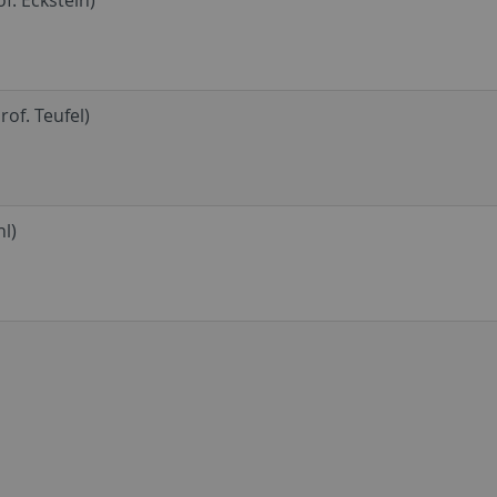
of. Teufel)
l)