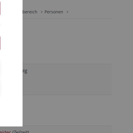
tik
Fachbereich
Personen
nnah Markwig
29-74316
r Pickl
29-78571
eider
(Teilzeit)