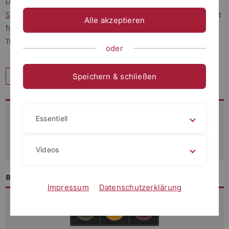
Die vor zwei Jahren abgeschlossene Site License für
Stata
SE
wird nicht weiter verlängert. Damit läuft das Nutzungsrecht
Alle akzeptieren
für die Mitarbeitenden und Studierenden an der Universität
Tübingen zum 17. August 2022 aus.
oder
Zurück
Speichern & schließen
Kontakt
Essentiell
07071-29 70250
support
@zdv.uni-tuebingen.de
Videos
Betriebszustand
Impressum
Datenschutzerklärung