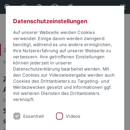
Direkt
Direkt
zum
zur
Inhalt
Fußleiste
Datenschutzeinstellungen
Auf unserer Webseite werden Cookies
verwendet. Einige davon werden zwingend
benötigt, während es uns andere ermöglichen,
Zentrum für Datenverarbeitung (ZDV)
Ihre Nutzererfahrung auf unserer Webseite zu
verbessern. Ihre getroffenen Einstellungen
Sie sind hier:
Startseite
...
Zentrum für Datenverarbeitung
können jederzeit in unserer
Datenschutzerklärung bearbeitet werden. Mit
den Cookies zur Videowiedergabe werden auch
Zentrum für Datenverarbeitung -
Cookies des Drittanbieters zu Targeting- und
Archiv
Werbezwecken gesetzt und Informationen ggf.
mit weiteren Diensten des Drittanbieters
verknüpft.
03.08.2022
Stata SE
Essentiell
Videos
Site License wird nicht weiter verlängert