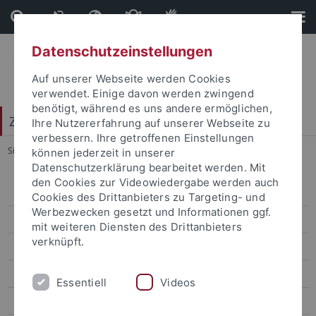
Direkt
Direkt
zum
zur
Inhalt
Fußleiste
Datenschutzeinstellungen
Auf unserer Webseite werden Cookies
verwendet. Einige davon werden zwingend
benötigt, während es uns andere ermöglichen,
Zentrum für Datenverarbeitung (ZDV)
Ihre Nutzererfahrung auf unserer Webseite zu
verbessern. Ihre getroffenen Einstellungen
Sie sind hier:
Startseite
...
17.01.2011 (1)
können jederzeit in unserer
Datenschutzerklärung bearbeitet werden. Mit
den Cookies zur Videowiedergabe werden auch
2019
Cookies des Drittanbieters zu Targeting- und
Werbezwecken gesetzt und Informationen ggf.
2018
mit weiteren Diensten des Drittanbieters
verknüpft.
2017
2016
Essentiell
Videos
2015