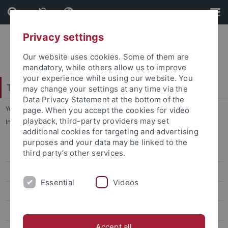
Skip
Skip
to
to
content
footer
Privacy settings
Our website uses cookies. Some of them are
mandatory, while others allow us to improve
your experience while using our website. You
Tübingen School of Education (TüSE)
may change your settings at any time via the
Data Privacy Statement at the bottom of the
You are here:
Home
...
page. When you accept the cookies for video
playback, third-party providers may set
Information on the Teacher Education Program
additional cookies for targeting and advertising
purposes and your data may be linked to the
Bachelor of Education / Master of Education
third party’s other services.
Übergang vom Bachelor in den Master of Education
Essential
Videos
Extension Subject
Künstlerisches Lehramt (Musik und Kunst)
Accept all