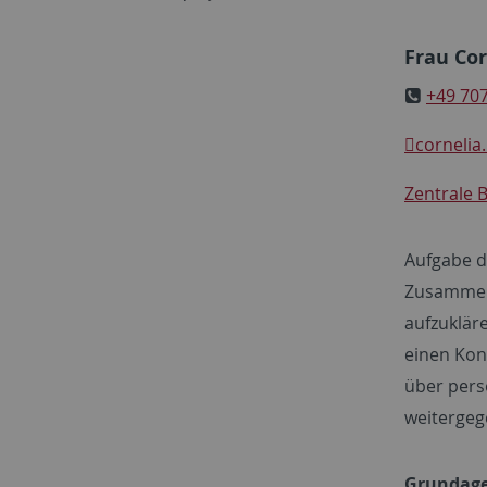
Frau Cor
+49 70
cornelia
Zentrale 
Aufgabe d
Zusammenh
aufzuklär
einen Kon
über pers
weitergeg
Grundage