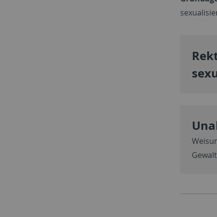
sexualisi
Rekt
sexu
Unab
Weisun
Gewalt