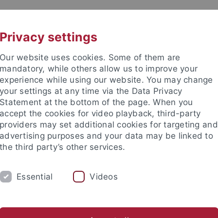
UNI A-Z
KONTAKT
Privacy settings
Our website uses cookies. Some of them are
mandatory, while others allow us to improve your
experience while using our website. You may change
your settings at any time via the Data Privacy
TUDIUM
Statement at the bottom of the page. When you
FORSCHUNG
EINRICHTUNGE
accept the cookies for video playback, third-party
providers may set additional cookies for targeting and
les und Publikationen
Campusleben
Im Dialog
Karriere
advertising purposes and your data may be linked to
the third party’s other services.
Service
Beratung zum Thema sexuelle Belästigung
Essential
Videos
tung zum Thema sexuelle Beläs