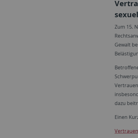
Vertra
sexuel
Zum 15. N
Rechtsanw
Gewalt bes
Belästigu
Betroffen
Schwerpunk
Vertrauen
insbesond
dazu beit
Einen Kur
Vertrauen