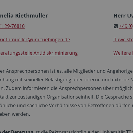
nelia Riethmüller
Herr U
71 29-76810
+49 (
.riethmueller
@uni-tuebingen.de
uwe.st
Beratungsstelle Antidiskriminierung
Weitere
er Ansprechpersonen ist es, alle Mitglieder und Angehörige
ang mit sexueller Belästigung über interne und externe M
en. Zudem informieren die Ansprechpersonen über mögliche
takt zur zuständigen Organisationseinheit. Die Gespräche si
önliche und sachliche Verhältnisse von Betroffenen dürfen 
eben werden.
 der Beratung
ist die Rektoratsrichtlinie der Universität 