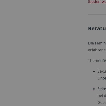
(baden-w
Beratu
Die Femini
erfahrenen
Themenfe
Sexu
Unte
Selb
bei 
Gesc