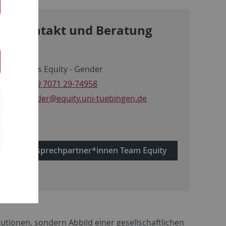
Kontakt und Beratung
Teams Equity - Gender
+49 7071 29-74958
gender
@equity.uni-tuebingen.de
Ansprechpartner*innen Team Equity
itutionen, sondern Abbild einer gesellschaftlichen