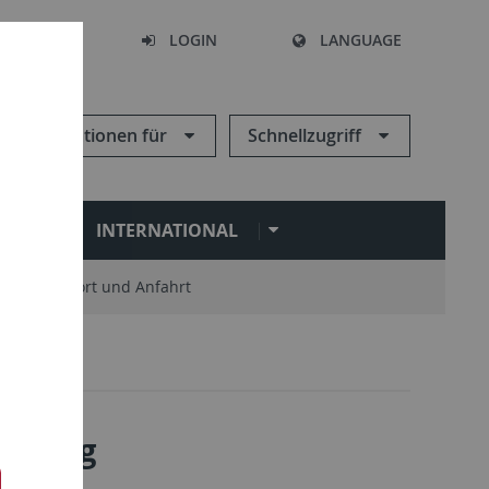
SEARCH
LOGIN
LANGUAGE
Informationen für
Schnellzugriff
N
INTERNATIONAL
Standort und Anfahrt
tigung