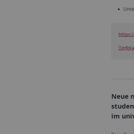
​Unt
https:
info(
Neue n
studen
im uni