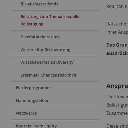
für Antragstellende
Realität: 
Beratung zum Thema sexuelle
Ratsuchen
Belästigung
Ihrer Ans
Diversitätsberatung
Das Grund
Weitere Konfliktberatung
ausdrück
Wissenswertes zu Diversity
Erasmus+ Chancengleichheit
Anspre
Förderprogramme
Die Unive
Handlungsfelder
Belästigu
Zusammenh
Netzwerke
Diese sind
Kontakt Team Equity