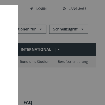
SEARCH
LOGIN
LANGUAGE
Informationen für
Schnellzugriff
N
INTERNATIONAL
nisation
Rund ums Studium
Berufsorientierung
FAQ