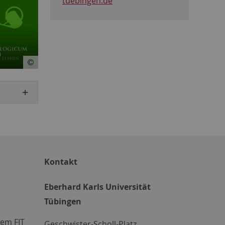
tuebingen.de
m
Kontakt
Eberhard Karls Universität
Tübingen
em FIT
Geschwister-Scholl-Platz