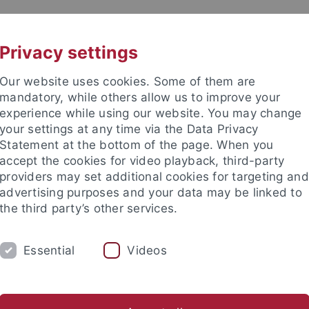
UNI A-Z
KONTAKT
Privacy settings
Our website uses cookies. Some of them are
mandatory, while others allow us to improve your
experience while using our website. You may change
your settings at any time via the Data Privacy
TUDIUM
Statement at the bottom of the page. When you
FORSCHUNG
EINRICHTUNGE
accept the cookies for video playback, third-party
providers may set additional cookies for targeting and
bung und Immatrikulation
Beratung und Info
Studienorga
advertising purposes and your data may be linked to
the third party’s other services.
ebot
Überfachliche Kompetenzen
Zertifikate
Essential
Videos
fikate