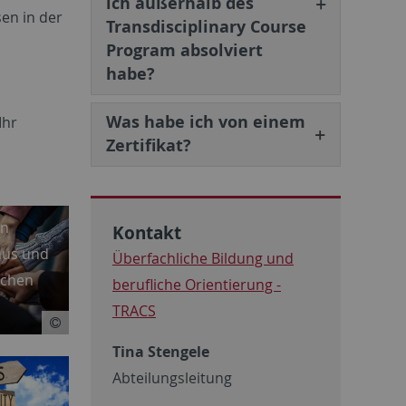
ich außerhalb des
en in der
Transdisciplinary Course
Program absolviert
habe?
Was habe ich von einem
Ihr
Zertifikat?
en
Kontakt
mus und
Überfachliche Bildung und
schen
berufliche Orientierung -
TRACS
Tina Stengele
Abteilungsleitung