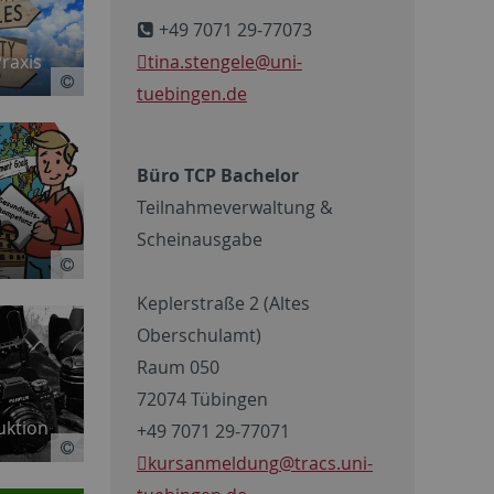
+49 7071 29-77073
tina.stengele
@uni-
Praxis
tuebingen.de
Büro TCP Bachelor
Teilnahmeverwaltung &
-
Scheinausgabe
Keplerstraße 2 (Altes
Oberschulamt)
Raum 050
72074 Tübingen
ktion
+49 7071 29-77071
kursanmeldung
@tracs.uni-