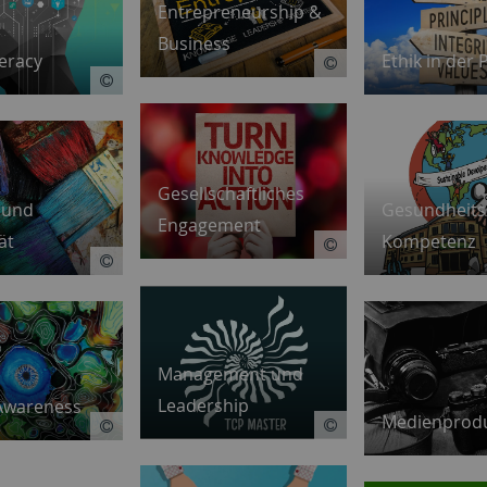
Entrepreneurship &
Business
Ethik in der 
teracy
Gesellschaftliches
Gesundheits
 und
Engagement
Kompetenz
ät
Management und
Leadership
Awareness
Medienprodu