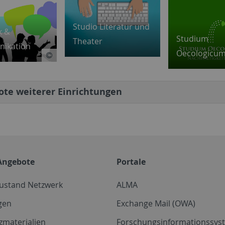
Studio Literatur und
k &
Studium
Theater
ikation
Oecologicu
te weiterer Einrichtungen
Angebote
Portale
zustand Netzwerk
ALMA
gen
Exchange Mail (OWA)
zmaterialien
Forschungsinformationssyst