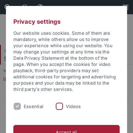
Skip
Skip
to
to
content
footer
Privacy settings
Our website uses cookies. Some of them are
mandatory, while others allow us to improve
your experience while using our website. You
Dezernat IV
may change your settings at any time via the
Studierende
Data Privacy Statement at the bottom of the
page. When you accept the cookies for video
playback, third-party providers may set
You are here:
Startseite
...
additional cookies for targeting and advertising
Digitalisierung Studierendenmanagement
purposes and your data may be linked to the
third party’s other services.
Studierenden Service Point (SSP)
Essential
Videos
Studierendenabteilung
Zulassung internationaler Studierender
Zentrales Prüfungsamt
Accept all