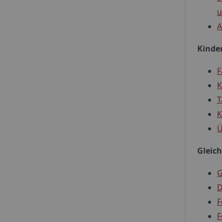
u
A
Kinde
F
K
T
K
Ü
Gleich
G
D
F
F