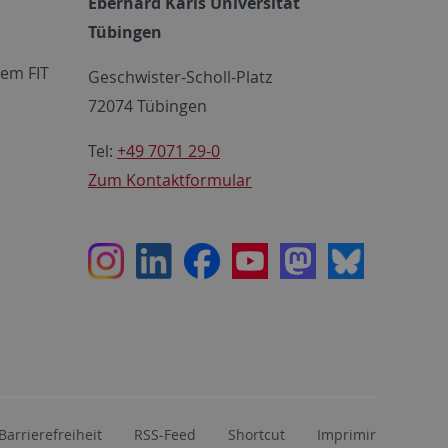
Eberhard Karls Universität
Tübingen
em FIT
Geschwister-Scholl-Platz
72074 Tübingen
Tel:
+49 7071 29-0
Zum Kontaktformular
Instagram
LinkedIn
Facebook
Youtube
Mastodon
Bluesky
Barrierefreiheit
RSS-Feed
Shortcut
Imprimir