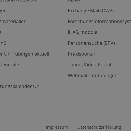
gen
Exchange Mail (OWA)
zmaterialien
Forschungsinformationssyst
e
ILIAS, moodle
enü
Personensuche (EPV)
r Uni Tübingen aktuell
Praxisportal
Generale
Timms Video Portal
Webmail Uni Tübingen
ltungskalender Uni
Impressum
Datenschutzerklärung