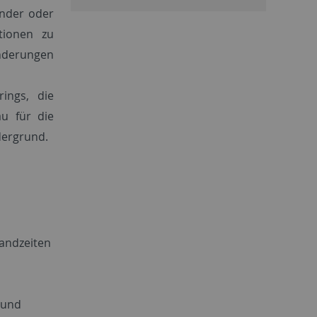
inder oder
ationen zu
nderungen
ings, die
u für die
dergrund.
andzeiten
 und