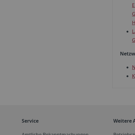
E
G
H
L
G
Netzw
N
K
Service
Weitere 
Amtliche Bekanntmachungen
Betriebs