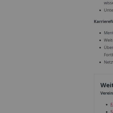
wiss
Unte
Karriere
Ment
Wei
Über
For
Netz
Wei
Verei
F
S