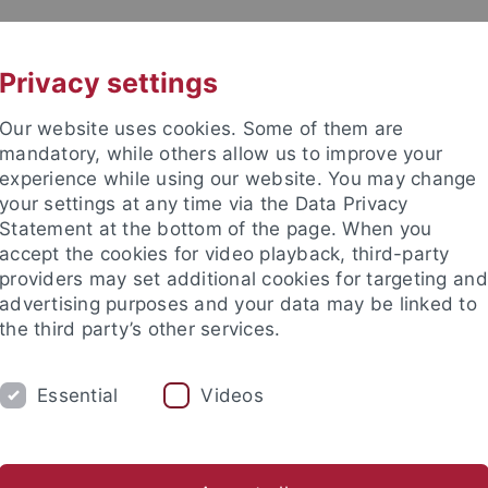
UNI A-Z
KONTAKT
Privacy settings
Our website uses cookies. Some of them are
mandatory, while others allow us to improve your
experience while using our website. You may change
your settings at any time via the Data Privacy
TUDIUM
Statement at the bottom of the page. When you
FORSCHUNG
EINRICHTUNGE
accept the cookies for video playback, third-party
providers may set additional cookies for targeting and
Zentren und Institute
Nachwuchsförderung
Kooperation
advertising purposes and your data may be linked to
the third party’s other services.
gsschwerpunkte
Sonderforschungsbereiche
SFB 1070
Org
Essential
Videos
ichstellung