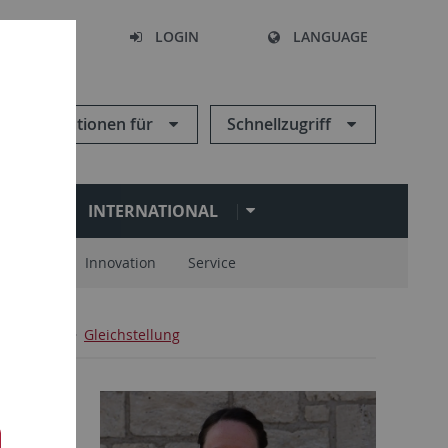
SEARCH
LOGIN
LANGUAGE
Informationen für
Schnellzugriff
N
INTERNATIONAL
spartner
Innovation
Service
anisation
Gleichstellung