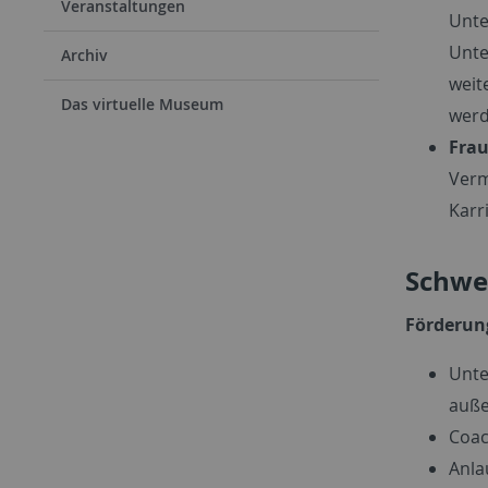
Veranstaltungen
Unte
Unte
Archiv
weit
Das virtuelle Museum
werd
Fra
Verm
Karr
Schwe
Förderung
Unte
auße
Coac
Anla