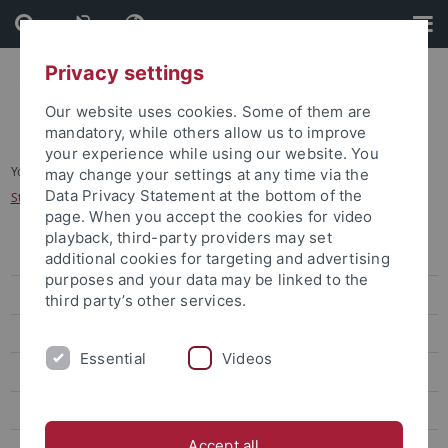
Skip
Skip
to
to
content
footer
Privacy settings
Our website uses cookies. Some of them are
mandatory, while others allow us to improve
your experience while using our website. You
You are here:
Startseite
...
may change your settings at any time via the
Data Privacy Statement at the bottom of the
Studienfinanzierung für internationale Studierende
page. When you accept the cookies for video
playback, third-party providers may set
Degree-seeking students
additional cookies for targeting and advertising
purposes and your data may be linked to the
Studienangebot für internationale Studierende
third party’s other services.
Bewerbung für internationale Studierende
Essential
Videos
Studienanfang für internationale Studierende
Studienfinanzierung für internationale Studierende
Accept all