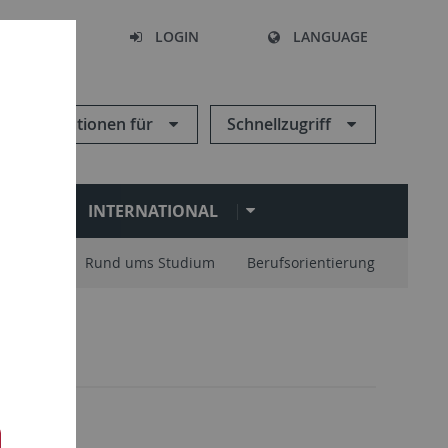
SEARCH
LOGIN
LANGUAGE
Informationen für
Schnellzugriff
N
INTERNATIONAL
nisation
Rund ums Studium
Berufsorientierung