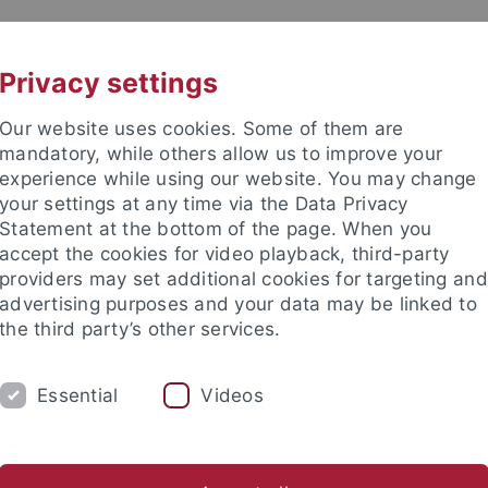
UNI A-Z
KONTAKT
Privacy settings
Our website uses cookies. Some of them are
mandatory, while others allow us to improve your
experience while using our website. You may change
your settings at any time via the Data Privacy
TUDIUM
Statement at the bottom of the page. When you
FORSCHUNG
EINRICHTUNGE
accept the cookies for video playback, third-party
providers may set additional cookies for targeting and
bung und Immatrikulation
Beratung und Info
Studienorga
advertising purposes and your data may be linked to
the third party’s other services.
eresse
Angebote für Studieninteressierte
Schnupperstudium
Essential
Videos
Pharmazie
mazie