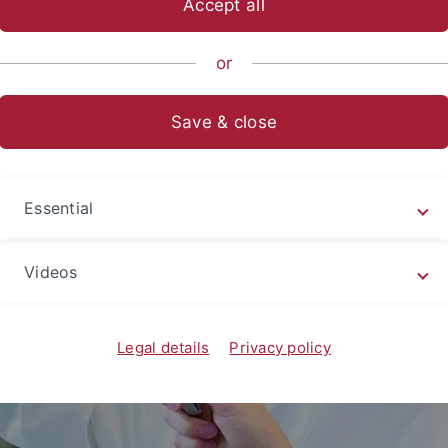
Accept all
or
Save & close
Essential
Videos
Legal details
Privacy policy