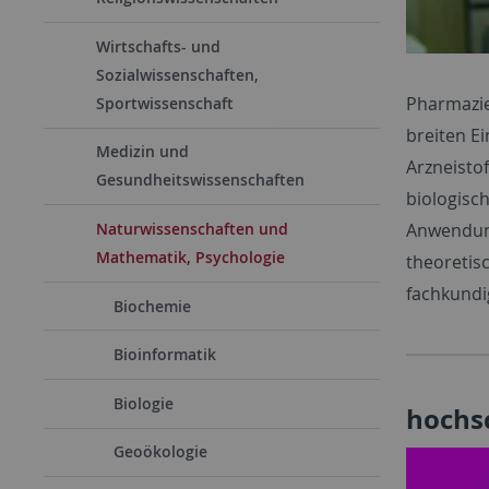
Wirtschafts- und
Sozialwissenschaften,
Pharmazie 
Sportwissenschaft
breiten E
Medizin und
Arzneisto
Gesundheitswissenschaften
biologisc
Anwendung
Naturwissenschaften und
Mathematik, Psychologie
theoretis
fachkundi
Biochemie
Bioinformatik
Biologie
hochsc
Geoökologie