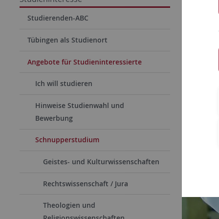
Studierenden-ABC
Tübingen als Studienort
Angebote für Studieninteressierte
Ich will studieren
Hinweise Studienwahl und
Bewerbung
Schnupperstudium
Geistes- und Kulturwissenschaften
Rechtswissenschaft / Jura
Theologien und
Religionswissenschaften