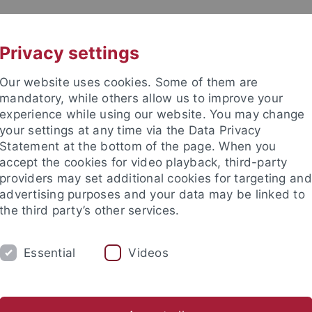
UNI A-Z
KONTAKT
Privacy settings
Our website uses cookies. Some of them are
mandatory, while others allow us to improve your
experience while using our website. You may change
your settings at any time via the Data Privacy
TUDIUM
Statement at the bottom of the page. When you
FORSCHUNG
EINRICHTUNGE
accept the cookies for video playback, third-party
providers may set additional cookies for targeting and
les und Publikationen
Campusleben
Im Dialog
Karriere
advertising purposes and your data may be linked to
the third party’s other services.
Förderprogramme
Athene-Programm
Athene Advanced
Essential
Videos
e Advanced