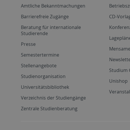
Amtliche Bekanntmachungen
Betriebs
Barrierefreie Zugänge
CD-Vorla
Beratung für internationale
Konferen
Studierende
Lageplän
Presse
Mensam
Semestertermine
Newslette
Stellenangebote
Studium 
Studienorganisation
Unishop
Universitätsbibliothek
Veransta
Verzeichnis der Studiengänge
Zentrale Studienberatung