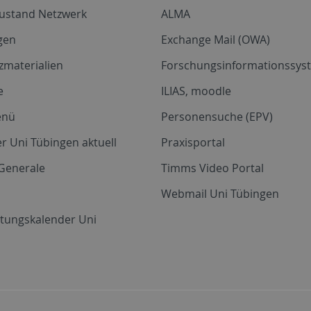
zustand Netzwerk
ALMA
gen
Exchange Mail (OWA)
zmaterialien
Forschungsinformationssyst
e
ILIAS, moodle
enü
Personensuche (EPV)
r Uni Tübingen aktuell
Praxisportal
Generale
Timms Video Portal
Webmail Uni Tübingen
ltungskalender Uni