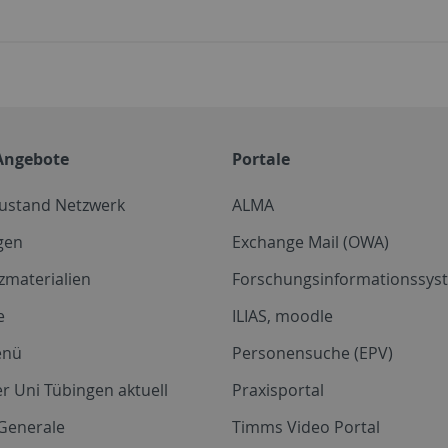
Angebote
Portale
zustand Netzwerk
ALMA
gen
Exchange Mail (OWA)
zmaterialien
Forschungsinformationssyst
e
ILIAS, moodle
enü
Personensuche (EPV)
r Uni Tübingen aktuell
Praxisportal
Generale
Timms Video Portal