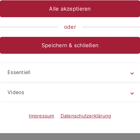
Alle akzeptieren
l
oder
Speichern & schließen
ch zweimal ausgezeichnet
kommunikation 2024 wurde das Ausstellungsteam um Prof.
Essentiell
Videos
Impressum
Datenschutzerklärung
nnig
wird in den nächsten 5 Jahren mit zwei Millionen €…