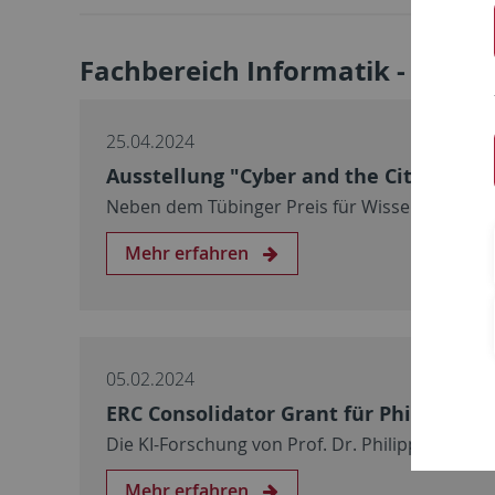
Fachbereich Informatik - Aktuel
25.04.2024
Ausstellung "Cyber and the City" glei
Neben dem Tübinger Preis für Wissenschafts
Mehr erfahren
05.02.2024
ERC Consolidator Grant für Philipp He
Die KI-Forschung von Prof. Dr. Philipp Hennig 
Mehr erfahren