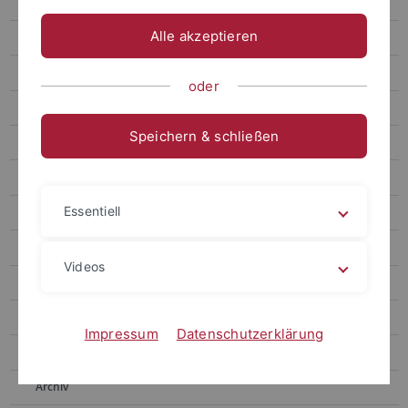
Prüfungsordnungen
Alle akzeptieren
Modulhandbücher und Veranstaltungsverzeichnisse
Bachelor (PO 2021)
oder
Bachelor (PO 2015)
Speichern & schließen
Master (PO 2021)
Master (PO 2016, PO 2019)
Essentiell
Bachelor und Master of Education (PO 2021)
Bachelor und Master of Education (PO 2017, PO 2018)
Videos
Modulhandbücher zur alten Prüfungsordnung 2010
Kognitionswissenschaft (alle POs)
Impressum
Datenschutzerklärung
Studienpläne
Archiv