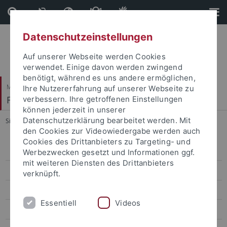
Direkt
Direkt
zum
zur
Inhalt
Fußleiste
Datenschutzeinstellungen
Auf unserer Webseite werden Cookies
verwendet. Einige davon werden zwingend
benötigt, während es uns andere ermöglichen,
Mathematisch-Naturwissenschaftliche Fakultät
Ihre Nutzererfahrung auf unserer Webseite zu
Fachbereich Informatik
verbessern. Ihre getroffenen Einstellungen
können jederzeit in unserer
Datenschutzerklärung bearbeitet werden. Mit
Sie sind hier:
Startseite
...
Master (PO 2021)
den Cookies zur Videowiedergabe werden auch
Cookies des Drittanbieters zu Targeting- und
Personen und Kontakte
Werbezwecken gesetzt und Informationen ggf.
mit weiteren Diensten des Drittanbieters
Lehre & Studienorganisation
verknüpft.
Downloads
Essentiell
Videos
Informationen und Formulare