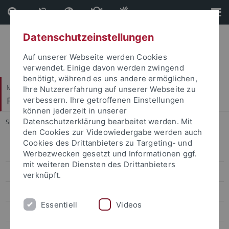
Direkt
Direkt
zum
zur
Inhalt
Fußleiste
Datenschutzeinstellungen
Auf unserer Webseite werden Cookies
verwendet. Einige davon werden zwingend
benötigt, während es uns andere ermöglichen,
Mathematisch-Naturwissenschaftliche Fakultät
Ihre Nutzererfahrung auf unserer Webseite zu
Fachbereich Informatik
verbessern. Ihre getroffenen Einstellungen
können jederzeit in unserer
Datenschutzerklärung bearbeitet werden. Mit
Sie sind hier:
Startseite
...
Kognitionswissenschaft
den Cookies zur Videowiedergabe werden auch
Cookies des Drittanbieters zu Targeting- und
Personen und Kontakte
Werbezwecken gesetzt und Informationen ggf.
mit weiteren Diensten des Drittanbieters
Lehre & Studienorganisation
verknüpft.
Studiengänge
Essentiell
Videos
Bioinformatik