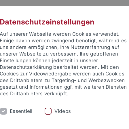
RACHE
UNI A-Z
KONTAKT
SUC
Datenschutzeinstellungen
Auf unserer Webseite werden Cookies verwendet.
Einige davon werden zwingend benötigt, während es
uns andere ermöglichen, Ihre Nutzererfahrung auf
unserer Webseite zu verbessern. Ihre getroffenen
Einstellungen können jederzeit in unserer
akultät
Datenschutzerklärung bearbeitet werden. Mit den
 Physik
Cookies zur Videowiedergabe werden auch Cookies
des Drittanbieters zu Targeting- und Werbezwecken
gesetzt und Informationen ggf. mit weiteren Diensten
des Drittanbieters verknüpft.
SEMINARE
KONTAKT
Essentiell
Videos
AG Reinhardt
AG Roth
AG Schopohl
AG Vogelsang