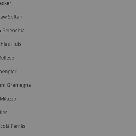
ecker
law Soltan
o Belenchia
thias Hüls
Bellese
Spengler
anni Gramegna
 Milazzo
ler
scolà Farràs