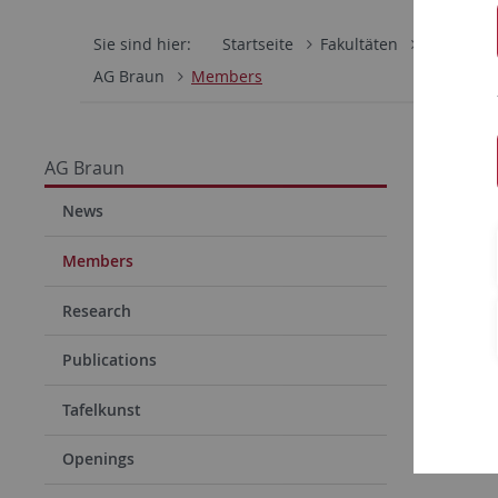
Sie sind hier:
Startseite
Fakultäten
Mathemati
AG Braun
Members
Mem
AG Braun
News
Head
Members
Name
Research
Prof. Dr
Publications
Tafelkunst
Admin
Openings