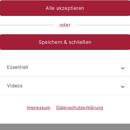
Alle akzeptieren
sch-Naturwissenschaftliche Fakultät
...
Institute
Institut
oder
bers
Speichern & schließen
Essentiell
Room
Phone
Videos
. Daniel Braun
D8 A43
+49 7071 29 78633
Impressum
Datenschutzerklärung
istrative Staff