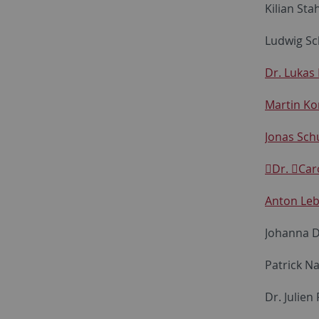
Kilian Sta
Ludwig S
Dr. Lukas 
Martin Ko
Jonas Sch
Dr.
Car
Anton Le
Johanna 
Patrick N
Dr. Julien