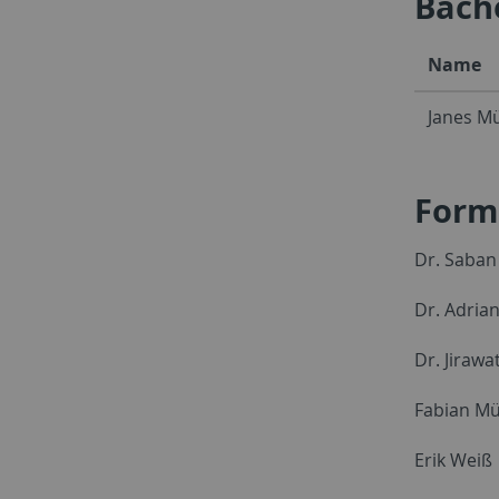
Bach
Name
Janes Mü
Form
Dr. Saban
Dr. Adria
Dr. Jirawa
Fabian Mü
Erik Weiß