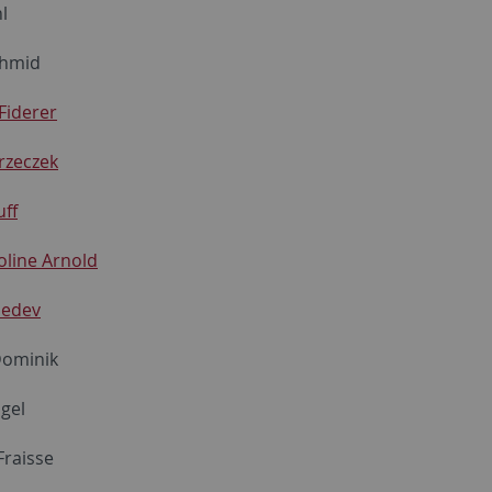
hl
chmid
Fiderer
rzeczek
uff
oline Arnold
bedev
Dominik
agel
 Fraisse