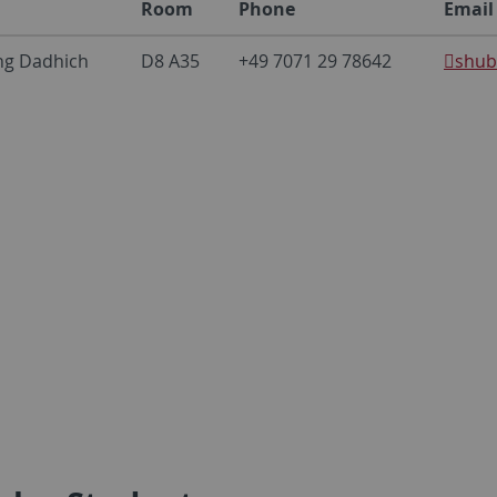
Room
Phone
Email
g Dadhich
D8 A35
+49 7071 29 78642
shub