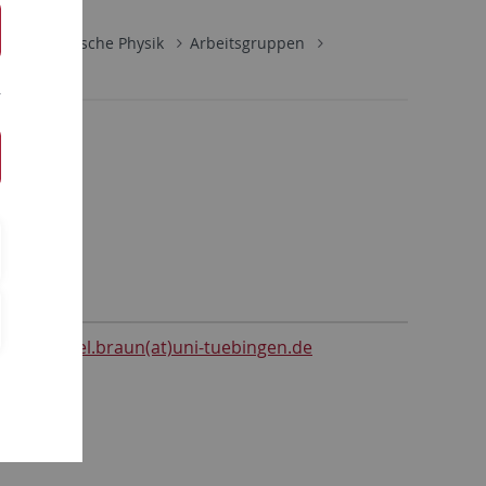
 für Theoretische Physik
Arbeitsgruppen
Email
daniel.braun(at)uni-tuebingen.de