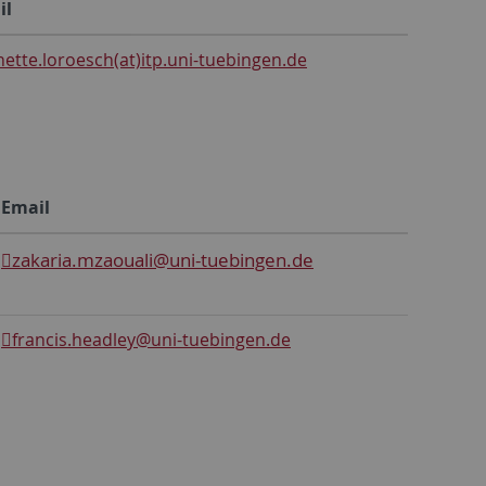
il
ette.loroesch(at)itp.uni-tuebingen.de
Email
zakaria.mzaouali
@uni-tuebingen.de
francis.headley
@uni-tuebingen.de