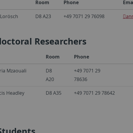
Room
Phone
Ema
 Lorösch
D8 A23
+49 7071 29 76098
ann
doctoral Researchers
Room
Phone
ria Mzaouali
D8
+49 7071 29
A20
78636
cis Headley
D8 A35
+49 7071 29 78642
Students