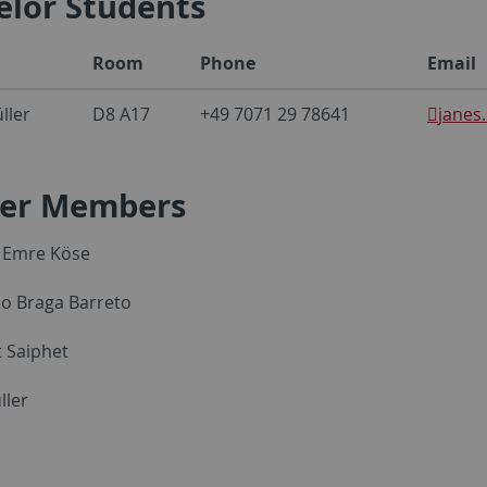
elor Students
Room
Phone
Email
ller
D8 A17
+49 7071 29 78641
janes
er Members
 Emre Köse
no Braga Barreto
t Saiphet
ller