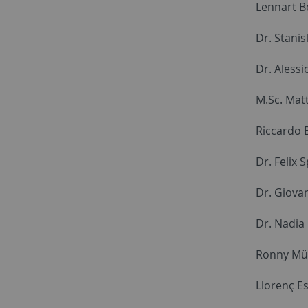
Lennart B
Dr. Stanis
Dr. Alessi
M.Sc. Mat
Riccardo 
Dr. Felix 
Dr. Giov
Dr. Nadia
Ronny Mül
Llorenç E