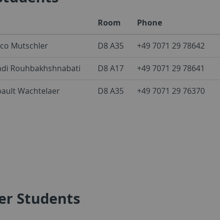
Room
Phone
co Mutschler
D8 A35
+49 7071 29 78642
di Rouhbakhshnabati
D8 A17
+49 7071 29 78641
bault Wachtelaer
D8 A35
+49 7071 29 76370
er Students