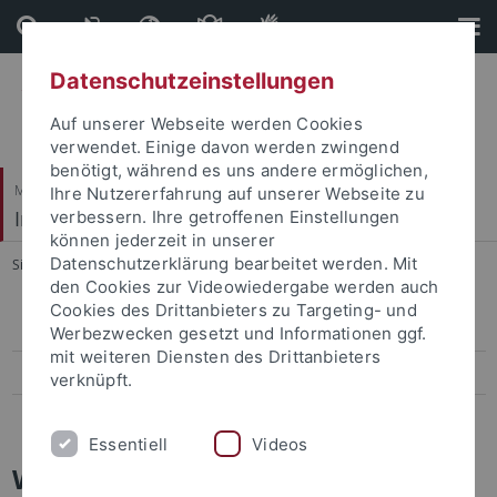
Direkt
Direkt
zum
zur
Inhalt
Fußleiste
Datenschutzeinstellungen
Auf unserer Webseite werden Cookies
verwendet. Einige davon werden zwingend
benötigt, während es uns andere ermöglichen,
Mathematisch-Naturwissenschaftliche Fakultät
Ihre Nutzererfahrung auf unserer Webseite zu
Institut für Theoretische Physik
verbessern. Ihre getroffenen Einstellungen
können jederzeit in unserer
Datenschutzerklärung bearbeitet werden. Mit
Sie sind hier:
Startseite
...
Weitere
den Cookies zur Videowiedergabe werden auch
Cookies des Drittanbieters zu Targeting- und
Thomas Gutsche
Werbezwecken gesetzt und Informationen ggf.
mit weiteren Diensten des Drittanbieters
Heidi Rzehak
verknüpft.
Emeriti
Essentiell
Videos
Weitere