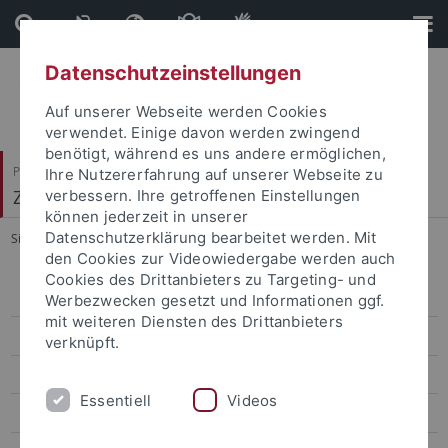
Direkt
Direkt
zum
zur
Inhalt
Fußleiste
Datenschutzeinstellungen
Auf unserer Webseite werden Cookies
verwendet. Einige davon werden zwingend
benötigt, während es uns andere ermöglichen,
Philosophische Fakultät
Ihre Nutzererfahrung auf unserer Webseite zu
Zeitgeschichte
verbessern. Ihre getroffenen Einstellungen
können jederzeit in unserer
Datenschutzerklärung bearbeitet werden. Mit
Sie sind hier:
Startseite
...
Schönwald, Anne
den Cookies zur Videowiedergabe werden auch
Cookies des Drittanbieters zu Targeting- und
Personen A bis Z
Werbezwecken gesetzt und Informationen ggf.
mit weiteren Diensten des Drittanbieters
Arnold, Jörg
verknüpft.
Baumann, Ansbert
Essentiell
Videos
Boga, Laura