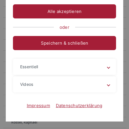
Deuerlein, Martin
Alle akzeptieren
Essifi, Lena
Hammel, Kassandra
oder
Höhn, Clara-Sophie
Speichern & schließen
Kilger, Johanna
Kienle, Amrei
Essentiell
Klopprogge, Nadja
Kramm, Robert
Videos
Kühl, Richard
Levsen, Sonja
Impressum
Datenschutzerklärung
Pursche, Robert
Rössel, Raphael