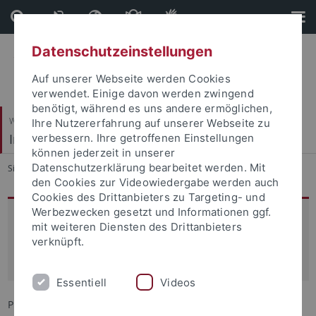
Direkt
Direkt
zum
zur
Inhalt
Fußleiste
Datenschutzeinstellungen
Auf unserer Webseite werden Cookies
verwendet. Einige davon werden zwingend
benötigt, während es uns andere ermöglichen,
Wirtschafts- und Sozialwissenschaftliche Fakultät
Ihre Nutzererfahrung auf unserer Webseite zu
Institut für Rechtsextremismusforschung (IRex)
verbessern. Ihre getroffenen Einstellungen
können jederzeit in unserer
Datenschutzerklärung bearbeitet werden. Mit
Sie sind hier:
Startseite
...
Team
den Cookies zur Videowiedergabe werden auch
Cookies des Drittanbieters zu Targeting- und
Werbezwecken gesetzt und Informationen ggf.
Prof. Dr. Léonie de Jonge
mit weiteren Diensten des Drittanbieters
verknüpft.
W3-Professur für Rechtsextremismusforschung mit
Schwerpunkt Politische Akteure und Ideologien
Essentiell
Videos
Prof. Dr. Léonie de Jonge hat zum 1. Januar 2025 die