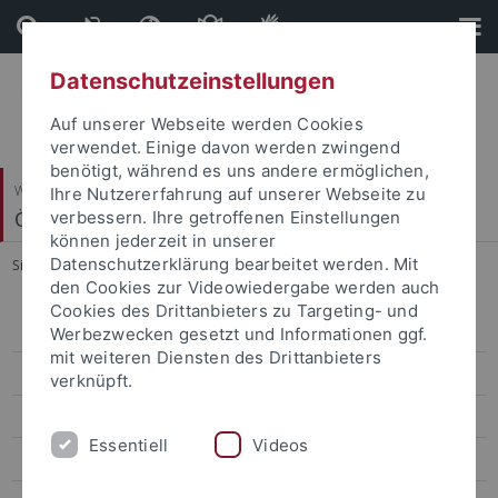
Direkt
Direkt
zum
zur
Inhalt
Fußleiste
Datenschutzeinstellungen
Auf unserer Webseite werden Cookies
verwendet. Einige davon werden zwingend
benötigt, während es uns andere ermöglichen,
Wirtschafts- und Sozialwissenschaftliche Fakultät
Ihre Nutzererfahrung auf unserer Webseite zu
Ökonomische Bildung und Wirtschaftsdidaktik
verbessern. Ihre getroffenen Einstellungen
können jederzeit in unserer
Datenschutzerklärung bearbeitet werden. Mit
Sie sind hier:
Startseite
...
Entrepreneurship Education
den Cookies zur Videowiedergabe werden auch
Cookies des Drittanbieters zu Targeting- und
Bilingualer Wirtschaftsunterricht
Werbezwecken gesetzt und Informationen ggf.
mit weiteren Diensten des Drittanbieters
Entrepreneurship Education
verknüpft.
Entwicklung unternehmerischer Kompetenzen in Schülerfirmen
Essentiell
Videos
Erklärvideos