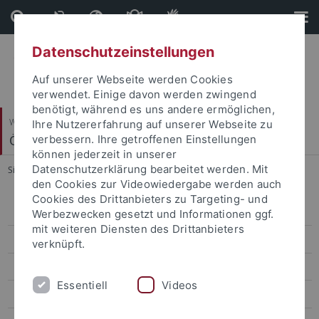
Direkt
Direkt
zum
zur
Inhalt
Fußleiste
Datenschutzeinstellungen
Auf unserer Webseite werden Cookies
verwendet. Einige davon werden zwingend
benötigt, während es uns andere ermöglichen,
Wirtschafts- und Sozialwissenschaftliche Fakultät
Ihre Nutzererfahrung auf unserer Webseite zu
Ökonomische Bildung und Wirtschaftsdidaktik
verbessern. Ihre getroffenen Einstellungen
können jederzeit in unserer
Datenschutzerklärung bearbeitet werden. Mit
Sie sind hier:
Startseite
...
Erklärvideos
den Cookies zur Videowiedergabe werden auch
Cookies des Drittanbieters zu Targeting- und
Bilingualer Wirtschaftsunterricht
Werbezwecken gesetzt und Informationen ggf.
mit weiteren Diensten des Drittanbieters
Entrepreneurship Education
verknüpft.
Entwicklung unternehmerischer Kompetenzen in Schülerfirmen
Essentiell
Videos
Erklärvideos