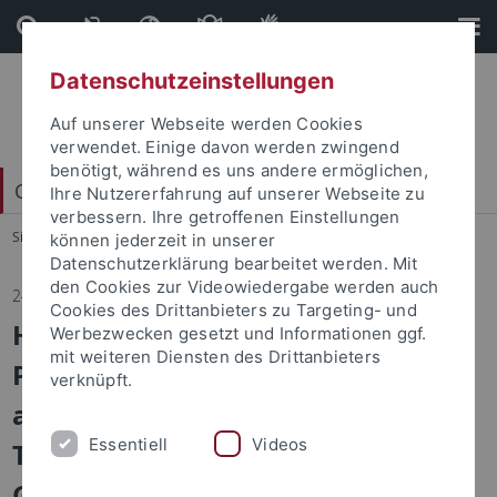
Direkt
Direkt
zum
zur
Inhalt
Fußleiste
Datenschutzeinstellungen
Auf unserer Webseite werden Cookies
verwendet. Einige davon werden zwingend
benötigt, während es uns andere ermöglichen,
China Centrum Tübingen (CCT)
Ihre Nutzererfahrung auf unserer Webseite zu
verbessern. Ihre getroffenen Einstellungen
Sie sind hier:
Startseite
...
Aktuelles
können jederzeit in unserer
Datenschutzerklärung bearbeitet werden. Mit
den Cookies zur Videowiedergabe werden auch
24.10.2023
Cookies des Drittanbieters zu Targeting- und
How the Wild Changed Me — A
Werbezwecken gesetzt und Informationen ggf.
mit weiteren Diensten des Drittanbieters
Philosophical Journey: Readings
verknüpft.
and Discussion with Lung Ying-
Essentiell
Videos
Tai in conversation with Emily
Graf and Monika Li (translator)