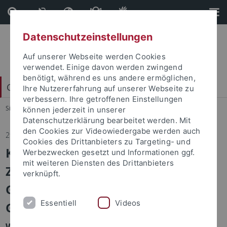
Direkt
Direkt
zum
zur
Inhalt
Fußleiste
Datenschutzeinstellungen
Auf unserer Webseite werden Cookies
verwendet. Einige davon werden zwingend
benötigt, während es uns andere ermöglichen,
China Centrum Tübingen (CCT)
Ihre Nutzererfahrung auf unserer Webseite zu
verbessern. Ihre getroffenen Einstellungen
Sie sind hier:
Startseite
...
Aktuelles
können jederzeit in unserer
Datenschutzerklärung bearbeitet werden. Mit
den Cookies zur Videowiedergabe werden auch
29.10.2025
Cookies des Drittanbieters zu Targeting- und
Kevin Chen und Monika Li,
Werbezwecken gesetzt und Informationen ggf.
mit weiteren Diensten des Drittanbieters
Zwischen Welten: Taiwanische
verknüpft.
Geister in Kevin Chens
Essentiell
Videos
Geisterdämmerung
Wednesday, November 05, 2025, 16:00-18:00 c.t.,