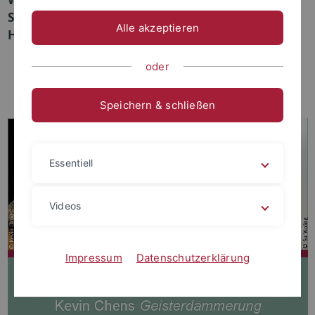
Seminarraum, China Centrum Tübingen(CCT),
Alle akzeptieren
Hintere Grabenstr. 26, 72070 Tübingen
oder
Speichern & schließen
Essentiell
Videos
Impressum
Datenschutzerklärung