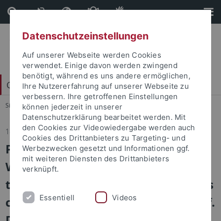
Direkt
Direkt
zum
zur
Inhalt
Fußleiste
Datenschutzeinstellungen
Auf unserer Webseite werden Cookies
verwendet. Einige davon werden zwingend
benötigt, während es uns andere ermöglichen,
China Centrum Tübingen (CCT)
Ihre Nutzererfahrung auf unserer Webseite zu
verbessern. Ihre getroffenen Einstellungen
Sie sind hier:
Startseite
...
Aktuelles
können jederzeit in unserer
Datenschutzerklärung bearbeitet werden. Mit
den Cookies zur Videowiedergabe werden auch
18.07.2025
Cookies des Drittanbieters zu Targeting- und
Prof. Dr. LI Xuetao: Zwischen
Werbezwecken gesetzt und Informationen ggf.
mit weiteren Diensten des Drittanbieters
Wissen und Nichtwissen: Die
verknüpft.
transkulturelle Rekonstruktion des
Essentiell
Videos
chinesischen Buddhismus und Prof.
Dr. Helwig Schmidt-Glintzer: