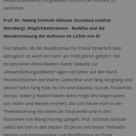
Wissenszirkulation im globalen historischen Kontext zu
verstehen.
Prof. Dr. Helwig Schmidt-Glintzer (EuroAsia Institut
Nürnberg): Möglichkeitsräume - Buddha und die
Neuvermessung der Kulturen im Lichte von KI
Die Debatte, ob der Buddhismus für China förderlich oder
abträglich ist, wird seit mehr als 1600 Jahren geführt. Die
strukturellen Ähnlichkeiten dieser Debatte zur
„Verwestlichungsdebatte“ lagen seit jeher auf der Hand.
Persönlichkeiten wie Walter Liebenthal und Tang Yongtong und
dessen Sohn Tang Yijie, Hu Shi und Daisetsu Suzuki, Tsukamoto
Zenryu sowie Ji Xianlin haben diese Frage des Gegensatzes
von Osten und Westen erörtert, die sich heute noch in der
Thematisierung von Alexis de Tocqueville und in den
Positionen von Wang Huning spiegelt. Prof. Schmidt-Glintzer
selbst hat sich in den letzten 55 Jahren mit dieser Thematik
befasst und insbesondere zum Buddhismus in China