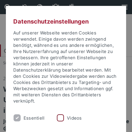
Direkt
Direkt
zum
zur
Inhalt
Fußleiste
Datenschutzeinstellungen
Auf unserer Webseite werden Cookies
verwendet. Einige davon werden zwingend
benötigt, während es uns andere ermöglichen,
China Centrum Tübingen (CCT)
Ihre Nutzererfahrung auf unserer Webseite zu
verbessern. Ihre getroffenen Einstellungen
Sie sind hier:
Startseite
...
Aktuelles
können jederzeit in unserer
Datenschutzerklärung bearbeitet werden. Mit
den Cookies zur Videowiedergabe werden auch
26.06.2025
Cookies des Drittanbieters zu Targeting- und
Workshop "Entangled Knowns and
Werbezwecken gesetzt und Informationen ggf.
mit weiteren Diensten des Drittanbieters
Unknowns: Rethinking Knowledge
verknüpft.
in Medical Past"
Essentiell
Videos
June 27-28, 2025, China Centrum Tübingen, Hintere
Grabenstr. 26, 72070 Tübingen