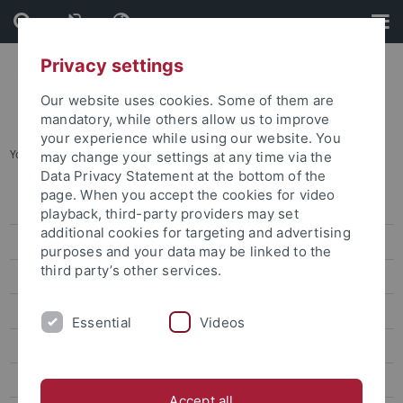
Skip
Skip
to
to
content
footer
Privacy settings
Our website uses cookies. Some of them are
mandatory, while others allow us to improve
your experience while using our website. You
You are here:
Startseite
...
Forschungsprojekte
may change your settings at any time via the
Data Privacy Statement at the bottom of the
page. When you accept the cookies for video
DGfS - 23.-25.02.2022
playback, third-party providers may set
additional cookies for targeting and advertising
Abschlusskonferenz 2021
purposes and your data may be linked to the
third party’s other services.
Linguistic Evidence
Veranstaltungen des SFB 833
Essential
Videos
Zentrale Funktionen
Forschungsprojekte
Accept all