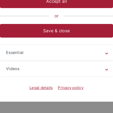
Accept all
or
Save & close
Essential
Newsletter veröffentlicht der Personalrat aktuelle Themen.
Videos
üssen Sie sich
im Intranet der Universität Tübingen anmel
Legal details
Privacy policy