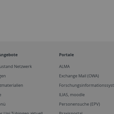
Angebote
Portale
zustand Netzwerk
ALMA
gen
Exchange Mail (OWA)
zmaterialien
Forschungsinformationssyst
e
ILIAS, moodle
enü
Personensuche (EPV)
r Uni Tübingen aktuell
Praxisportal