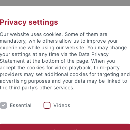
UNI A-Z
KONTAKT
Privacy settings
Our website uses cookies. Some of them are
mandatory, while others allow us to improve your
experience while using our website. You may change
your settings at any time via the Data Privacy
TUDIUM
Statement at the bottom of the page. When you
FORSCHUNG
EINRICHTUNGE
accept the cookies for video playback, third-party
providers may set additional cookies for targeting and
Universitätsbibliothek
Zentrum für Datenverarbeitung
advertising purposes and your data may be linked to
the third party’s other services.
ale Anlaufstellen und Beratungsangebote
Personalrat Uni Tübi
Essential
Videos
etter (personal.
RAT news
)