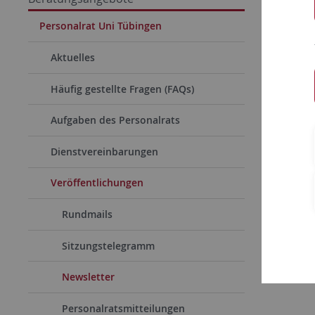
Personalrat Uni Tübingen
Aktuelles
Häufig gestellte Fragen (FAQs)
Aufgaben des Personalrats
Dienstvereinbarungen
Veröffentlichungen
In einem 
können, m
Rundmails
Sitzungstelegramm
Newsletter
Personalratsmitteilungen