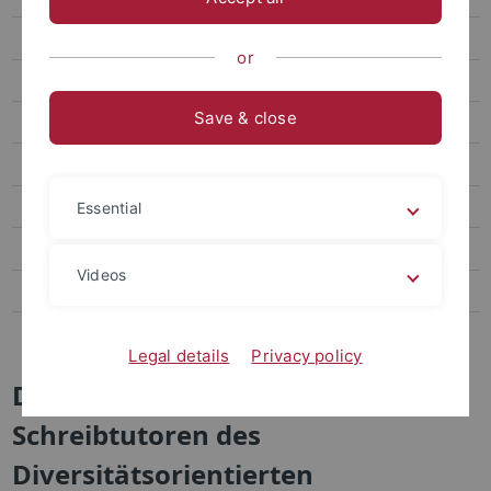
Angebote für Studierende und Promovierende
or
Angebote für Lehrende
Save & close
Konzept
Team
Digitale Kompetenzen
Essential
Wegweiser: Studium Schritt für Schritt
Videos
Semester- und Studienplanung
Neuorientierung
Legal details
Privacy policy
Die Schreibtutorinnen und
Schreibtutoren des
Diversitätsorientierten