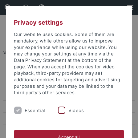
Skip
Skip
to
to
content
footer
Privacy settings
Our website uses cookies. Some of them are
mandatory, while others allow us to improve
your experience while using our website. You
You are here:
Startseite
...
Team
may change your settings at any time via the
Data Privacy Statement at the bottom of the
page. When you accept the cookies for video
Studienanfang
playback, third-party providers may set
additional cookies for targeting and advertising
Prüfungen
purposes and your data may be linked to the
third party’s other services.
Beiträge und Gebühren
Administration
Essential
Videos
Erfolgreich studieren
Das Diversitätsorientierte Schreibzentrum: Wissenschaftliches
Schreiben
Accept all