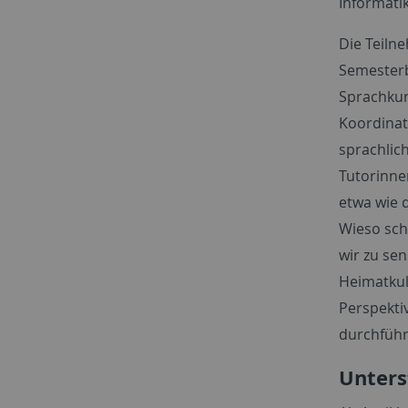
Informatik
Die Teiln
Semesterb
Sprachkur
Koordinat
sprachlic
Tutorinne
etwa wie 
Wieso sch
wir zu sen
Heimatkult
Perspekti
durchführe
Unterst