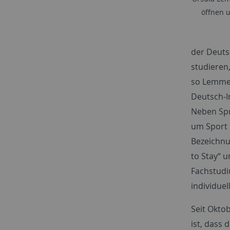
öffnen 
der Deuts
studieren
so Lemmen
Deutsch-I
Neben Spr
um Sport 
Bezeichnu
to Stay“
u
Fachstudi
individue
Seit Okto
ist, dass