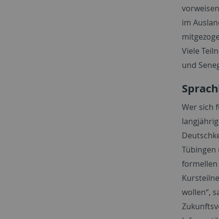
vorweisen
im Auslan
mitgezoge
Viele Tei
und Seneg
Sprach
Wer sich 
langjährig
Deutschke
Tübingen m
formellen
Kursteiln
wollen“, s
Zukunftsv