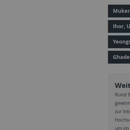
Muker
Ihor, 
Yeong
Ghadee
Weit
Rund 9
gewinn
zur In
Hochsc
um im 