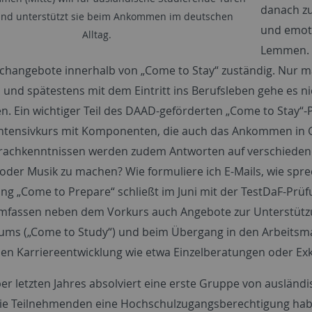
danach zu
und unterstützt sie beim Ankommen im deutschen
und emotio
Alltag.
Lemmen. S
changebote innerhalb von „
Come to Stay
“ zuständig. Nur m
, und spätestens mit dem Eintritt ins Berufsleben gehe es 
. Ein wichtiger Teil des DAAD-geförderten „
Come to Stay
“-
ntensivkurs mit Komponenten, die auch das Ankommen in Ge
achkenntnissen werden zudem Antworten auf verschiedene A
oder Musik zu machen? Wie formuliere ich E-Mails, wie spre
ng „
Come to Prepare
“ schließt im Juni mit der TestDaF-Pr
mfassen neben dem Vorkurs auch Angebote zur Unterstützu
ums (
„Come to Study“
) und beim Übergang in den Arbeitsma
llen Karriereentwicklung wie etwa Einzelberatungen oder 
ber letzten Jahres absolviert eine erste Gruppe von auslän
 die Teilnehmenden eine Hochschulzugangsberechtigung hab