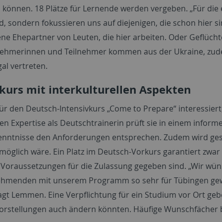
 können. 18 Plätze für Lernende werden vergeben. „Für die 
d, sondern fokussieren uns auf diejenigen, die schon hier s
ne Ehepartner von Leuten, die hier arbeiten. Oder Geflüchte
lnehmerinnen und Teilnehmer kommen aus der Ukraine, zudem
al vertreten.
kurs mit interkulturellen Aspekten
für den Deutsch-Intensivkurs
„Come to Prepare“
interessiert
en Expertise als Deutschtrainerin prüft sie in einem infor
nntnisse den Anforderungen entsprechen. Zudem wird ges
öglich wäre. Ein Platz im Deutsch-Vorkurs garantiert zwar k
 Voraussetzungen für die Zulassung gegeben sind. „Wir wüns
ehmenden mit unserem Programm so sehr für Tübingen gew
agt Lemmen. Eine Verpflichtung für ein Studium vor Ort gebe
orstellungen auch ändern könnten. Häufige Wunschfächer b