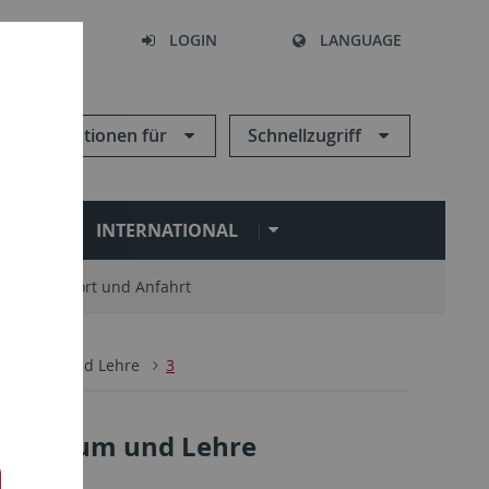
SEARCH
LOGIN
LANGUAGE
Informationen für
Schnellzugriff
N
INTERNATIONAL
Standort und Anfahrt
Studium und Lehre
3
: Studium und Lehre