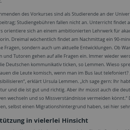
.
ehmenden des Vorkurses sind als Studierende an der Univers
eitrag; Studiengebühren fallen nicht an. Unterricht findet 
s orientiere sich an einem ambitionierten Lehrwerk für ak
orin. Dreimal wöchentlich findet am Nachmittag ein 90-minü
he Fragen, sondern auch um aktuelle Entwicklungen. Ob War
n und Tutoren gehen auf alle Fragen ein. Immer wieder werd
die Deutschen kommunikativ ticken, so Lemmen. Wieso sprech
auen die Leute komisch, wenn man im Bus laut telefoniert? 
sibilisieren“, erklärt Ursula Lemmen. „Ich sage gern: Ihr habt
ur und die ist gut und richtig. Aber ihr müsst auch die deu
ven wechseln und so Missverständnisse vermeiden könnt.“ 
n, selbst einen Migrationshintergrund haben, sei hier sehr 
ützung in vielerlei Hinsicht