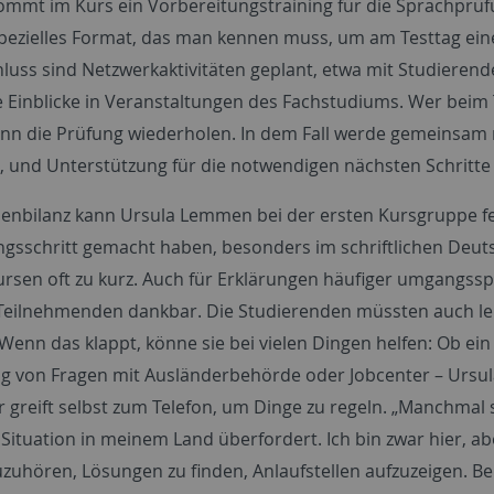
kommt im Kurs ein Vorbereitungstraining für die Sprachprüf
spezielles Format, das man kennen muss, um am Testtag ein
luss sind Netzwerkaktivitäten geplant, etwa mit Studiere
e Einblicke in Veranstaltungen des Fachstudiums. Wer beim 
kann die Prüfung wiederholen. In dem Fall werde gemeinsam 
g, und Unterstützung für die notwendigen nächsten Schritte
henbilanz kann Ursula Lemmen bei der ersten Kursgruppe fes
ngsschritt gemacht haben, besonders im schriftlichen Deu
rsen oft zu kurz. Auch für Erklärungen häufiger umgangss
 Teilnehmenden dankbar. Die Studierenden müssten auch ler
enn das klappt, könne sie bei vielen Dingen helfen: Ob ei
ng von Fragen mit Ausländerbehörde oder Jobcenter – Ursul
r greift selbst zum Telefon, um Dinge zu regeln. „Manchmal s
 Situation in meinem Land überfordert. Ich bin zwar hier, a
uzuhören, Lösungen zu finden, Anlaufstellen aufzuzeigen. Bei