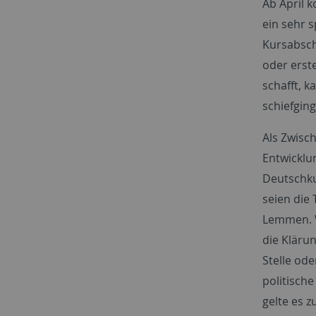
Ab April 
ein sehr 
Kursabsch
oder erst
schafft, 
schiefgin
Als Zwisc
Entwicklu
Deutschku
seien die
Lemmen. W
die Kläru
Stelle ode
politische
gelte es z