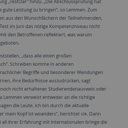
ung „TestDaF“ hinzu. „Die Abschlussprüfung hat
e gute Leistung zu bringen“, so Lemmen. Zum
nden aus den Wunschfächern der Teilnehmenden,
Test im Juni das nötige Kompetenzniveau nicht
mit den Betroffenen reflektiert, was warum
 geboten.
tstellen, „dass alle einen großen
tsch“. Schreiben komme in anderen
prachlicher Begriffe und besonderer Wendungen
nen, ihre Bedürfnisse auszudrücken, sagt
n noch nicht erhaltener Studierendenausweis oder
a Lemmen verweist entweder an die richtige
agen die Leute, ich bin durch die aktuelle
ber mein Kopf ist woanders“, berichtet sie. Dann
 all ihrer Erfahrung mit Internationalen bringe die