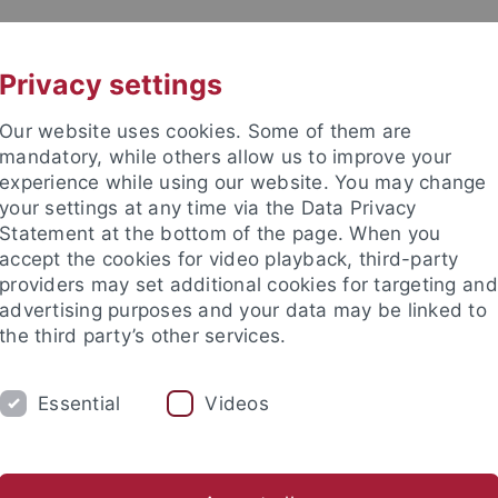
UNI A-Z
KONTAKT
Privacy settings
Our website uses cookies. Some of them are
mandatory, while others allow us to improve your
experience while using our website. You may change
your settings at any time via the Data Privacy
TUDIUM
Statement at the bottom of the page. When you
FORSCHUNG
EINRICHTUNGE
accept the cookies for video playback, third-party
providers may set additional cookies for targeting and
les und Publikationen
Campusleben
Im Dialog
Karriere
advertising purposes and your data may be linked to
the third party’s other services.
s und Publikationen
Newsletter Uni Tübingen aktuell
2026
Essential
Videos
tter Uni Tübingen aktuell Nr. 2/2026