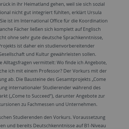
rück in ihr Heimatland gehen, weil sie sich sozial
nal nicht gut integriert fühlten, erklärt Ursula
ie ist im International Office für die Koordination
anche Fächer ließen sich komplett auf Englisch
nicht ohne sehr gute deutsche Sprachkenntnisse,
Projekts ist daher ein studienvorbereitender
sellschaft und Kultur gewährleisten sollen.
lltagsfragen vermittelt: Wo finde ich Angebote,
che ich mit einem Professor? Der Vorkurs mit der
üfung ab. Die Bausteine des Gesamtprojekts
„Come
ng internationaler Studierender während des
rkt („
Come to Succeed“
), darunter Angebote zur
Exkursionen zu Fachmessen und Unternehmen.
dischen Studierenden den Vorkurs. Voraussetzung
en und bereits Deutschkenntnisse auf B1-Niveau