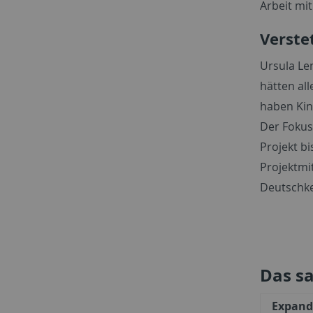
Arbeit mi
Verste
Ursula Le
hätten al
haben Kin
Der Fokus 
Projekt b
Projektmi
Deutschke
Das s
Expand 