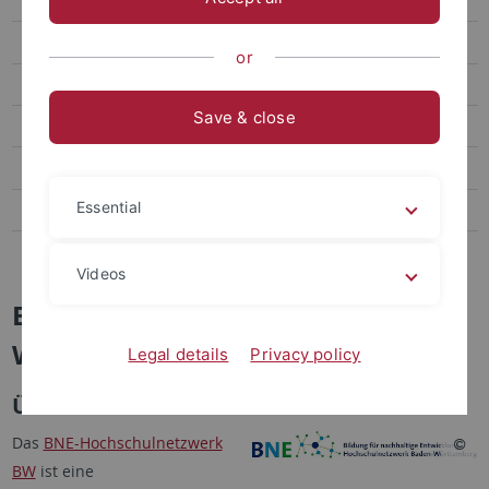
Prorektorat für Nachhaltige Entwicklung
Beirat für Nachhaltige Entwicklung
or
Vernetzungstreffen: Nachhaltig @ Uni Tübingen
Save & close
BNE-Hochschulnetzwerk Baden-Württemberg
Uni-Alltag & Betrieb
Essential
Transfer und persönliches Engagement
Kontakt
Videos
BNE-Hochschulnetzwerk Baden-
Württemberg
Legal details
Privacy policy
Über das Hochschulnetzwerk
Das
BNE-Hochschulnetzwerk
BW
ist eine