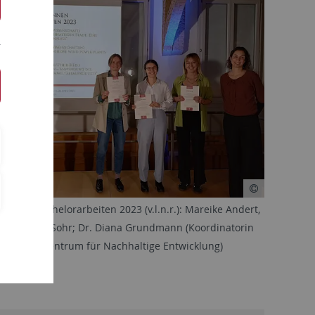
rinnen Bachelorarbeiten 2023 (v.l.n.r.): Mareike Andert,
er, Leonie Sohr; Dr. Diana Grundmann (Koordinatorin
ompetenzzentrum für Nachhaltige Entwicklung)