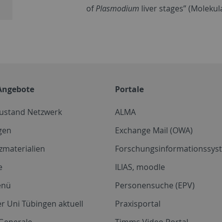
of
Plasmodium
liver stages” (Molekul
Angebote
Portale
zustand Netzwerk
ALMA
gen
Exchange Mail (OWA)
zmaterialien
Forschungsinformationssyst
e
ILIAS, moodle
enü
Personensuche (EPV)
r Uni Tübingen aktuell
Praxisportal
Generale
Timms Video Portal