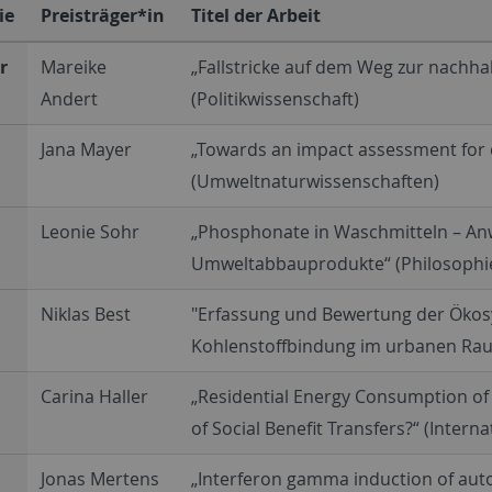
ie
Preisträger*in
Titel der Arbeit
r
Mareike
„Fallstricke auf dem Weg zur nachha
Andert
(Politikwissenschaft)
Jana Mayer
„Towards an impact assessment for 
(Umweltnaturwissenschaften)
Leonie Sohr
„Phosphonate in Waschmitteln – Anw
Umweltabbauprodukte“ (Philosophie/
Niklas Best
"Erfassung und Bewertung der Ökosy
Kohlenstoffbindung im urbanen Rau
Carina Haller
„Residential Energy Consumption o
of Social Benefit Transfers?“ (Intern
Jonas Mertens
„Interferon gamma induction of autop