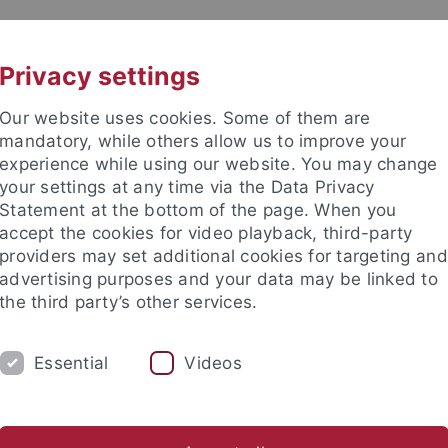
UNI A-Z
KONTAKT
Privacy settings
Our website uses cookies. Some of them are
mandatory, while others allow us to improve your
experience while using our website. You may change
your settings at any time via the Data Privacy
TUDIUM
Statement at the bottom of the page. When you
FORSCHUNG
EINRICHTUNGE
accept the cookies for video playback, third-party
providers may set additional cookies for targeting and
les und Publikationen
Campusleben
Im Dialog
Karriere
advertising purposes and your data may be linked to
the third party’s other services.
Werte und Visionen
Nachhaltige Entwicklung
Essential
Videos