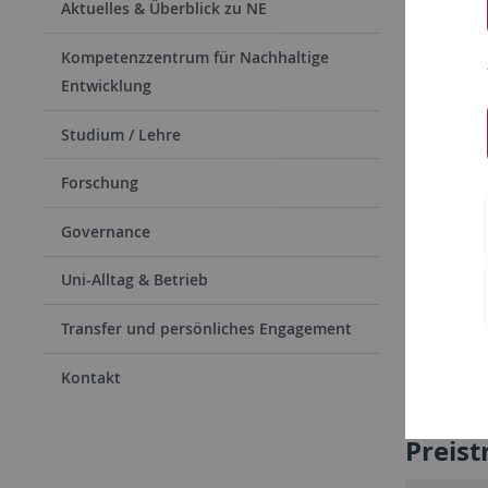
Aktuelles & Überblick zu NE
Kompetenzzentrum für Nachhaltige
Entwicklung
Studium / Lehre
Forschung
Governance
Uni-Alltag & Betrieb
Preisträg
Transfer und persönliches Engagement
Carina Ha
Kontakt
Ko
Preist