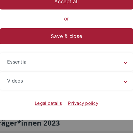
Accept all
or
Save & close
Essential
Videos
er*innen Masterarbeiten 2023 (v.l.n.r.): Jonas Mertens,
Preisträge
ller, Niklas Best; Dr. Diana Grundmann (Koordinatorin
Jana May
Legal details
Privacy policy
mpetenzzentrum für Nachhaltige Entwicklung)
K
räger*innen 2023