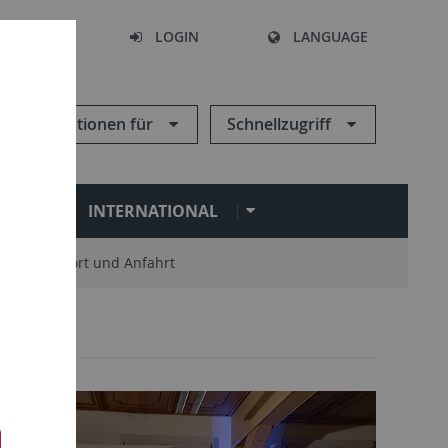
SEARCH
LOGIN
LANGUAGE
Informationen für
Schnellzugriff
N
INTERNATIONAL
Standort und Anfahrt