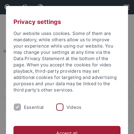
Skip
Skip
to
to
content
footer
Privacy settings
Our website uses cookies. Some of them are
mandatory, while others allow us to improve
your experience while using our website. You
You are here:
Startseite
...
Karte B: Wilhelmstraße - Talkliniken
may change your settings at any time via the
Data Privacy Statement at the bottom of the
page. When you accept the cookies for video
Lagepläne
playback, third-party providers may set
additional cookies for targeting and advertising
Adressenliste
purposes and your data may be linked to the
third party’s other services.
Barrierefreie Zugänge
Übersichtsplan
Essential
Videos
Karte A: Morgenstelle
Karte B: Wilhelmstraße - Talkliniken
Accept all