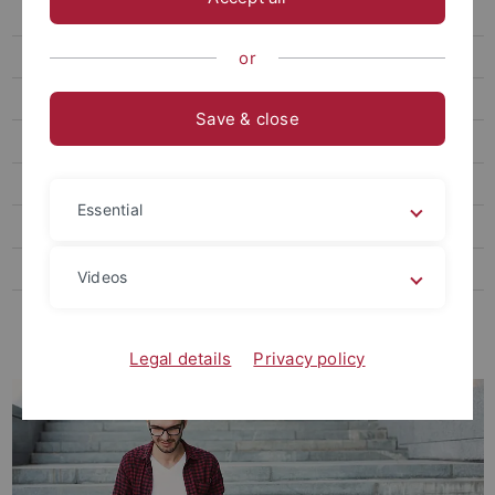
Promovierende
Internationale Forschende
or
Postdocs
Save & close
NachwuchsgruppenleiterInnen
JuniorprofessorInnen
Essential
Karrierewege
Promovieren in Tübingen
Videos
Fördermöglichkeiten für WissenschaftlerInnen in frühen und
mittleren Karrierephasen
Legal details
Privacy policy