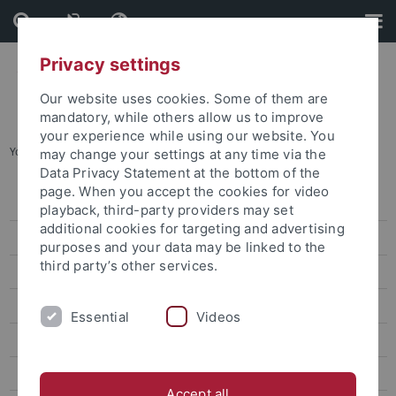
Skip
Skip
to
to
content
footer
Privacy settings
Our website uses cookies. Some of them are
mandatory, while others allow us to improve
your experience while using our website. You
You are here:
Startseite
...
Promotionsinteressierte
may change your settings at any time via the
Data Privacy Statement at the bottom of the
page. When you accept the cookies for video
Graduiertenakademie
playback, third-party providers may set
additional cookies for targeting and advertising
Über Uns
purposes and your data may be linked to the
third party’s other services.
Weiterbildung
Beratung|Coaching|Mentoring
Essential
Videos
Infoportal
Promotionsinteressierte
Accept all