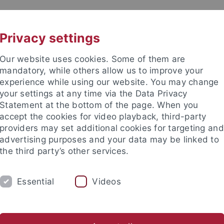
UNI A-Z
KONTAKT
Privacy settings
Our website uses cookies. Some of them are
mandatory, while others allow us to improve your
experience while using our website. You may change
your settings at any time via the Data Privacy
TUDIUM
Statement at the bottom of the page. When you
FORSCHUNG
EINRICHTUNGE
accept the cookies for video playback, third-party
providers may set additional cookies for targeting and
bung und Immatrikulation
Beratung und Info
Studienorga
advertising purposes and your data may be linked to
the third party’s other services.
ebot
Überfachliche Kompetenzen
Zertifikate
Zertifikat Ge
Essential
Videos
fikat Gesellschaftliches Engag