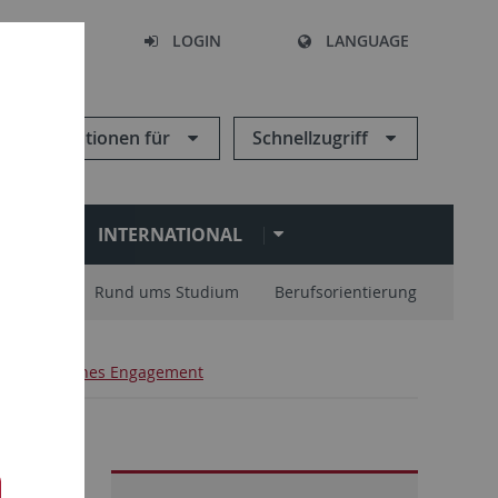
SEARCH
LOGIN
LANGUAGE
Informationen für
Schnellzugriff
N
INTERNATIONAL
nisation
Rund ums Studium
Berufsorientierung
sellschaftliches Engagement
ement