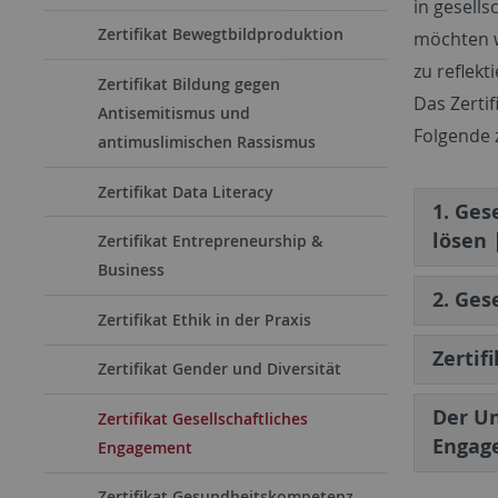
in gesell
Zertifikat Bewegtbildproduktion
möchten w
zu reflekt
Zertifikat Bildung gegen
Das Zerti
Antisemitismus und
Folgende 
antimuslimischen Rassismus
Zertifikat Data Literacy
1. Ges
lösen 
Zertifikat Entrepreneurship &
Business
2. Ges
Zertifikat Ethik in der Praxis
Zertif
Zertifikat Gender und Diversität
Der Un
Zertifikat Gesellschaftliches
Engag
Engagement
Zertifikat Gesundheitskompetenz