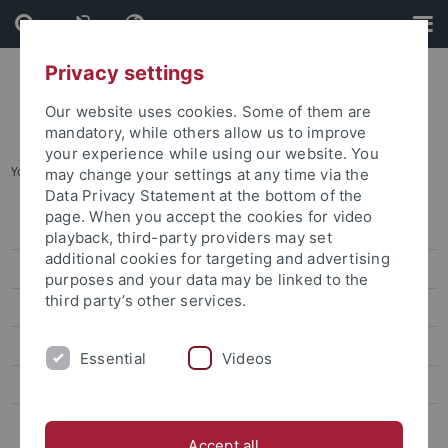
Skip
Skip
to
to
content
footer
Privacy settings
Our website uses cookies. Some of them are
mandatory, while others allow us to improve
your experience while using our website. You
You are here:
Startseite
...
Schreibevents
may change your settings at any time via the
Data Privacy Statement at the bottom of the
page. When you accept the cookies for video
Studienanfang
playback, third-party providers may set
additional cookies for targeting and advertising
Prüfungen
purposes and your data may be linked to the
third party’s other services.
Beiträge und Gebühren
Administration
Essential
Videos
Erfolgreich studieren
Das Diversitätsorientierte Schreibzentrum: Wissenschaftliches
Schreiben
Accept all