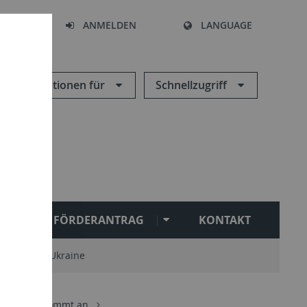
HEN
ANMELDEN
LANGUAGE
Informationen für
Schnellzugriff
FÖRDERANTRAG
KONTAKT
tät mit der Ukraine
gagement kommt an