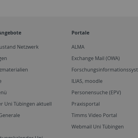
Angebote
Portale
zustand Netzwerk
ALMA
gen
Exchange Mail (OWA)
zmaterialien
Forschungsinformationssyst
e
ILIAS, moodle
enü
Personensuche (EPV)
r Uni Tübingen aktuell
Praxisportal
Generale
Timms Video Portal
Webmail Uni Tübingen
ltungskalender Uni