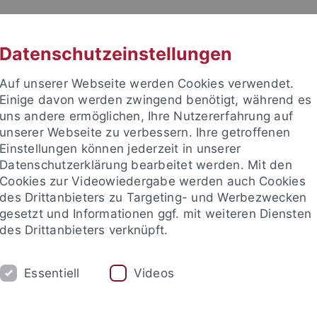
RACHE
UNI A-Z
KONTAKT
SUC
Datenschutzeinstellungen
Auf unserer Webseite werden Cookies verwendet.
Einige davon werden zwingend benötigt, während es
uns andere ermöglichen, Ihre Nutzererfahrung auf
unserer Webseite zu verbessern. Ihre getroffenen
Einstellungen können jederzeit in unserer
Datenschutzerklärung bearbeitet werden. Mit den
Cookies zur Videowiedergabe werden auch Cookies
des Drittanbieters zu Targeting- und Werbezwecken
gesetzt und Informationen ggf. mit weiteren Diensten
RKEN
ANGEBOTE
VERANSTALTUNGEN
des Drittanbieters verknüpft.
 an
Deutschlandstipendium
Alumni-Netzwerk
Solidari
Essentiell
Videos
Freunde und Förderer
Universitätsbund
Mitwirken
Ihr En