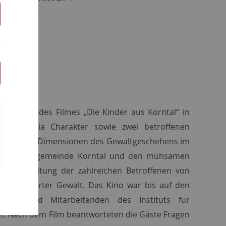
rführung des Filmes „Die Kinder aus Korntal“ in
eurin Julia Charakter sowie zwei betroffenen
kumentiert Dimensionen des Gewaltgeschehens im
hen Brüdergemeinde Korntal und den mühsamen
Aufarbeitung der zahlreichen Betroffenen von
sexualisierter Gewalt. Das Kino war bis auf den
enden und Mitarbeitenden des Instituts für
lt. Nach dem Film beantworteten die Gäste Fragen