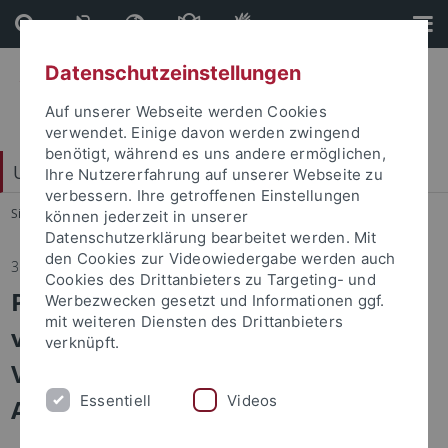
Direkt
Direkt
zum
zur
Inhalt
Fußleiste
Datenschutzeinstellungen
Auf unserer Webseite werden Cookies
verwendet. Einige davon werden zwingend
benötigt, während es uns andere ermöglichen,
Universitätsbund e. V.
Ihre Nutzererfahrung auf unserer Webseite zu
verbessern. Ihre getroffenen Einstellungen
Sie sind hier:
Startseite
...
Ihr Engagement kommt an
können jederzeit in unserer
Datenschutzerklärung bearbeitet werden. Mit
den Cookies zur Videowiedergabe werden auch
31.03.2026
Cookies des Drittanbieters zu Targeting- und
Postkartengrüße aus Hongkong
Werbezwecken gesetzt und Informationen ggf.
mit weiteren Diensten des Drittanbieters
vom Tübinger Team des Willem C.
verknüpft.
Vis International Commercial
Essentiell
Videos
Arbitration Moot