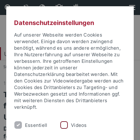
Direkt
Direkt
zum
zur
Inhalt
Fußleiste
Datenschutzeinstellungen
Auf unserer Webseite werden Cookies
verwendet. Einige davon werden zwingend
benötigt, während es uns andere ermöglichen,
Universitätsbund e. V.
Ihre Nutzererfahrung auf unserer Webseite zu
verbessern. Ihre getroffenen Einstellungen
Sie sind hier:
Startseite
...
Ihr Engagement kommt an
können jederzeit in unserer
Datenschutzerklärung bearbeitet werden. Mit
den Cookies zur Videowiedergabe werden auch
19.12.2025
Cookies des Drittanbieters zu Targeting- und
Tübinger Universitätsbund
Werbezwecken gesetzt und Informationen ggf.
mit weiteren Diensten des Drittanbieters
finanziert Outdoormöbel vor der
verknüpft.
Universitätsbibliothek
Essentiell
Videos
Die Vereinigung der Freunde der Universität
feierte 100-jähriges Jubiläum.