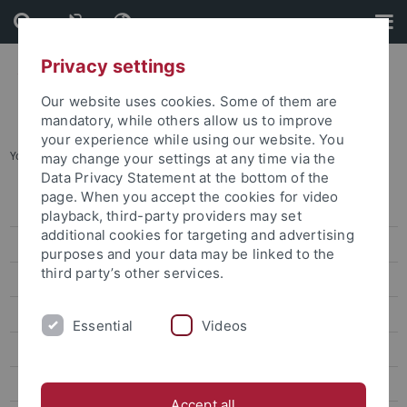
Skip
Skip
to
to
content
footer
Privacy settings
Our website uses cookies. Some of them are
mandatory, while others allow us to improve
your experience while using our website. You
You are here:
Startseite
...
Partneruniversitäten
may change your settings at any time via the
Data Privacy Statement at the bottom of the
page. When you accept the cookies for video
Wege ins Ausland
playback, third-party providers may set
additional cookies for targeting and advertising
Internationaler Tag 2026
purposes and your data may be linked to the
third party’s other services.
Erasmus+
Außereuropäischer Austausch
Essential
Videos
Nordamerika
Lateinamerika
Accept all