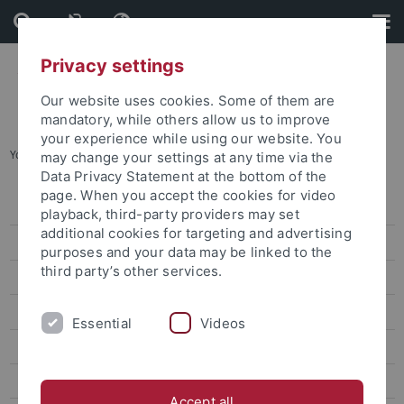
Skip
Skip
to
to
content
footer
Privacy settings
Our website uses cookies. Some of them are
mandatory, while others allow us to improve
your experience while using our website. You
You are here:
Startseite
...
Partneruniversitäten
may change your settings at any time via the
Data Privacy Statement at the bottom of the
page. When you accept the cookies for video
Wege ins Ausland
playback, third-party providers may set
additional cookies for targeting and advertising
Internationaler Tag 2026
purposes and your data may be linked to the
third party’s other services.
Erasmus+
Außereuropäischer Austausch
Essential
Videos
Nordamerika
Lateinamerika
Accept all