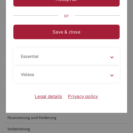
Australien und Neuseeland
Asien
or
Afrika
Save & close
Partneruniversitäten
Bewerbungsverfahren
Essential
Sprachnachweise
Zentralasien, Kaukasus und Israel
Videos
Weitere Angebote
Erfahrungsberichte
Legal details
Privacy policy
Bewerbung
Finanzierung und Förderung
Vorbereitung