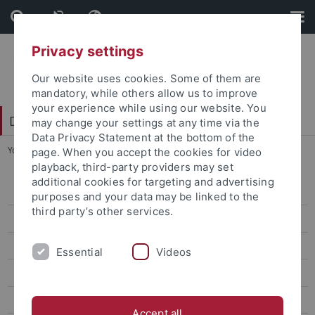
Skip
Skip
to
to
content
footer
Privacy settings
Our website uses cookies. Some of them are
mandatory, while others allow us to improve
your experience while using our website. You
Digital Humanities Center
may change your settings at any time via the
Data Privacy Statement at the bottom of the
You are here:
Startseite
...
Planung
page. When you accept the cookies for video
playback, third-party providers may set
additional cookies for targeting and advertising
Forschungsdatenmanagement
purposes and your data may be linked to the
third party’s other services.
Planung
Umsetzung
Essential
Videos
Publikation und Archivierung
Software und Entwicklung
Accept all