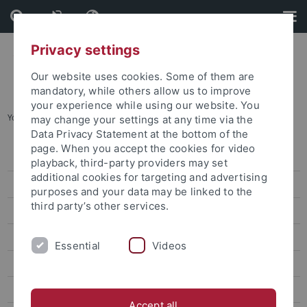
Skip
Skip
to
to
content
footer
Privacy settings
Our website uses cookies. Some of them are
mandatory, while others allow us to improve
your experience while using our website. You
You are here:
Startseite
...
Forschungsprojekte
may change your settings at any time via the
Data Privacy Statement at the bottom of the
page. When you accept the cookies for video
DGfS - 23.-25.02.2022
playback, third-party providers may set
additional cookies for targeting and advertising
Abschlusskonferenz 2021
purposes and your data may be linked to the
third party’s other services.
Linguistic Evidence
Veranstaltungen des SFB 833
Essential
Videos
Zentrale Funktionen
Forschungsprojekte
Accept all