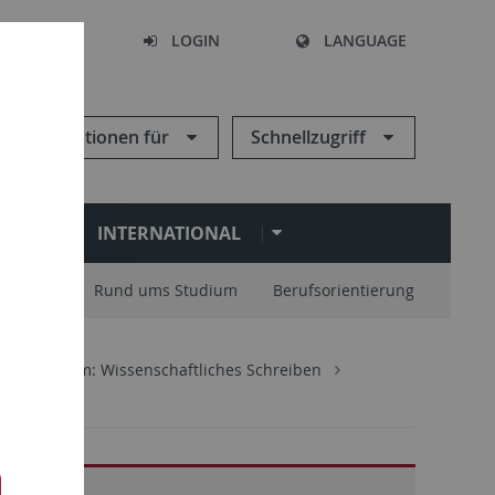
SEARCH
LOGIN
LANGUAGE
Informationen für
Schnellzugriff
N
INTERNATIONAL
nisation
Rund ums Studium
Berufsorientierung
chreibzentrum: Wissenschaftliches Schreiben