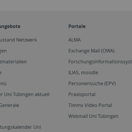
Angebote
Portale
zustand Netzwerk
ALMA
gen
Exchange Mail (OWA)
zmaterialien
Forschungsinformationssyst
e
ILIAS, moodle
enü
Personensuche (EPV)
r Uni Tübingen aktuell
Praxisportal
Generale
Timms Video Portal
Webmail Uni Tübingen
ltungskalender Uni