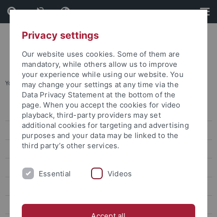
Skip
Skip
to
to
content
footer
Privacy settings
Our website uses cookies. Some of them are
mandatory, while others allow us to improve
your experience while using our website. You
You are here:
Startseite
...
Semestertermine bis 2029
may change your settings at any time via the
Data Privacy Statement at the bottom of the
page. When you accept the cookies for video
Studienanfang
playback, third-party providers may set
additional cookies for targeting and advertising
Prüfungen
purposes and your data may be linked to the
third party’s other services.
Beiträge und Gebühren
Administration
Essential
Videos
Erfolgreich studieren
Semester- und Studienplanung
Accept all