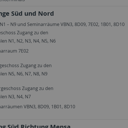
nge Süd und Nord
 N1 – N9 und Seminarräume VBN3, 8D09, 7E02, 1B01, 8D10
eschoss Zugang zu den
len N1, N2, N3, N4, N5, N6
narraum 7E02
geschoss Zugang zu den
len N5, N6, N7, N8, N9
rgeschoss Zugang zu den
len N3, N4, N7
arräumen VBN3, 8D09, 1B01, 8D10
ng Süd Richtung Mensa