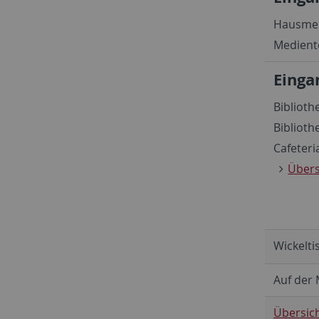
Hausmei
Medient
Einga
Biblioth
Bibliot
Cafeter
Übers
Wickelti
Auf der 
Übersic