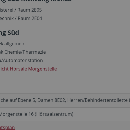
sterei / Raum 2E05
echnik / Raum 2E04
ng Süd
ek allgemein
hek Chemie/Pharmazie
ia/Automatenstation
icht Hörsäle Morgenstelle
sche auf Ebene 5, Damen 8E02, Herren/Behindertentoilette
Morgenstelle 16 (Hörsaalzentrum)
htsplan