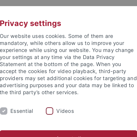
UNI A-Z
KONTAKT
Privacy settings
Our website uses cookies. Some of them are
mandatory, while others allow us to improve your
experience while using our website. You may change
your settings at any time via the Data Privacy
TUDIUM
Statement at the bottom of the page. When you
FORSCHUNG
EINRICHTUNGE
accept the cookies for video playback, third-party
providers may set additional cookies for targeting and
les und Publikationen
Campusleben
Im Dialog
Karriere
advertising purposes and your data may be linked to
the third party’s other services.
 und Anfahrt
Lagepläne
Karte A: Morgenstelle
Essential
Videos
pläne - Hörsaalzentrum Morgen