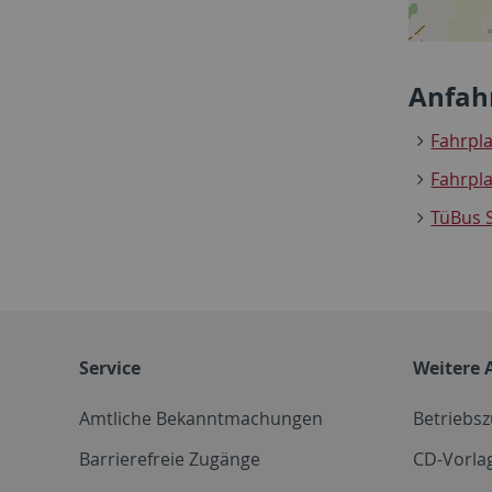
Anfah
Fahrpl
Fahrpl
TüBus 
Service
Weitere 
Amtliche Bekanntmachungen
Betriebs
Barrierefreie Zugänge
CD-Vorla