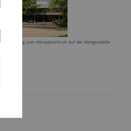
Eingang zum Hörsaalzentrum Auf der Morgenstelle
8E04
4