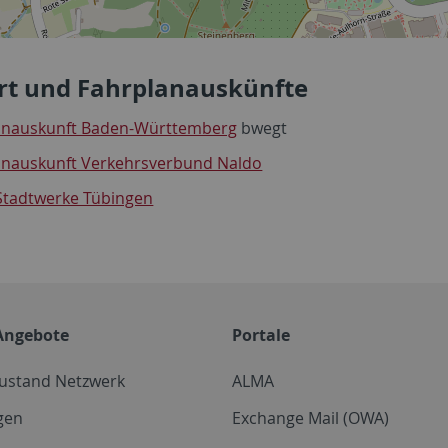
rt und Fahrplanauskünfte
anauskunft Baden-Württemberg
bwegt
anauskunft Verkehrsverbund Naldo
Stadtwerke Tübingen
Angebote
Portale
zustand Netzwerk
ALMA
gen
Exchange Mail (OWA)