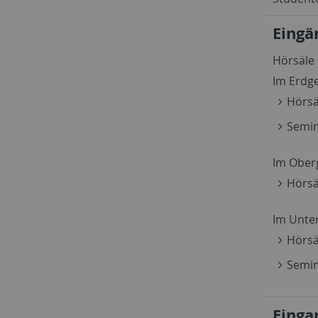
Eingä
Hörsäle
Im Erdg
Hörsä
Semi
Im Ober
Hörsä
Im Unte
Hörsä
Semin
Einga