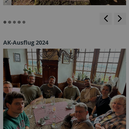
rückwärt
v
blättern
b
AK-Ausflug 2024