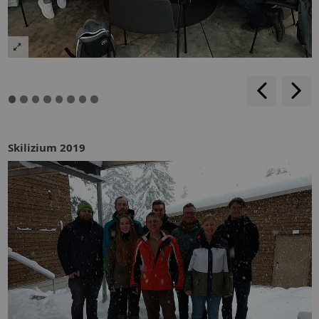
rückwärt
v
blättern
b
Skilizium 2019