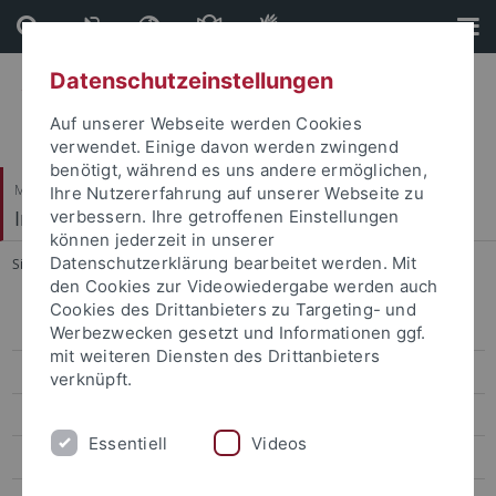
Direkt
Direkt
zum
zur
Inhalt
Fußleiste
Datenschutzeinstellungen
Auf unserer Webseite werden Cookies
verwendet. Einige davon werden zwingend
benötigt, während es uns andere ermöglichen,
Mathematisch-Naturwissenschaftliche Fakultät
Ihre Nutzererfahrung auf unserer Webseite zu
Institut für Anorganische Chemie
verbessern. Ihre getroffenen Einstellungen
können jederzeit in unserer
Datenschutzerklärung bearbeitet werden. Mit
Sie sind hier:
Startseite
...
Aktivitäten
den Cookies zur Videowiedergabe werden auch
Cookies des Drittanbieters zu Targeting- und
Prof. Dr. Andreas Schnepf
Werbezwecken gesetzt und Informationen ggf.
mit weiteren Diensten des Drittanbieters
Mitarbeiter
verknüpft.
Forschung
Essentiell
Videos
Stellenangebote