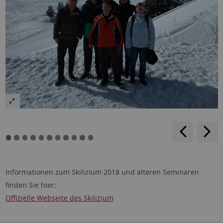
rückwärt
v
blättern
b
Informationen zum Skilizium 2018 und älteren Seminaren
finden Sie hier:
Offizielle Webseite des Skilizium