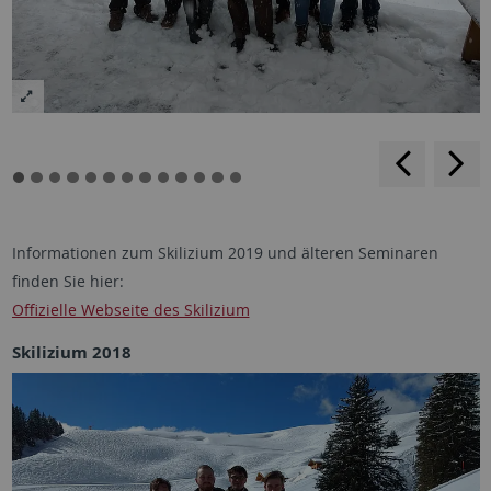
rückwärt
v
blättern
b
Informationen zum Skilizium 2019 und älteren Seminaren
finden Sie hier:
Offizielle Webseite des Skilizium
Skilizium 2018