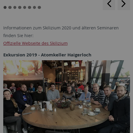
rückwärt
v
blättern
b
Informationen zum Skilizium 2020 und älteren Seminaren
finden Sie hier:
Offizielle Webseite des Skilizium
Exkursion 2019 - Atomkeller Haigerloch