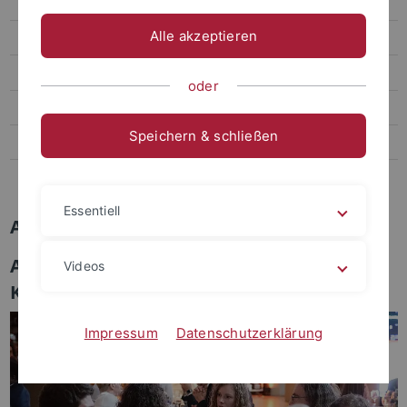
Publikationen
Alle akzeptieren
Galerie
Arbeitskreis
oder
Titelbilder
Speichern & schließen
Aktivitäten
Ausstattung
Essentiell
Aktivitäten:
AK Schnepf @ GDCh Science Forum
Videos
Karlsruhe 2025
Impressum
Datenschutzerklärung