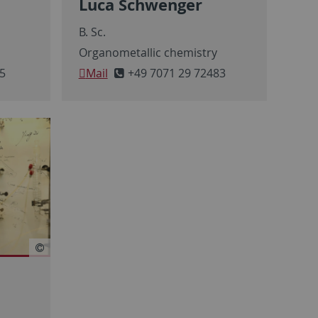
Luca Schwenger
B. Sc.
y
Organometallic chemistry
5
Mail
+49 7071 29 72483