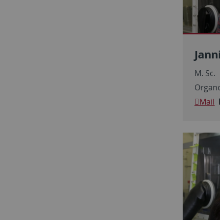
Jann
M. Sc.
Organo
Mail