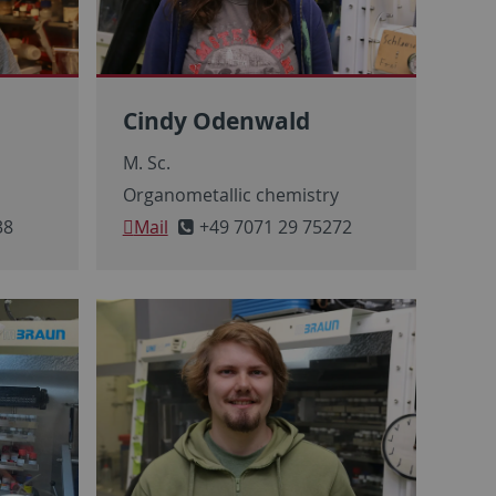
Cindy Odenwald
M. Sc.
y
Organometallic chemistry
38
Mail
+49 7071 29 75272