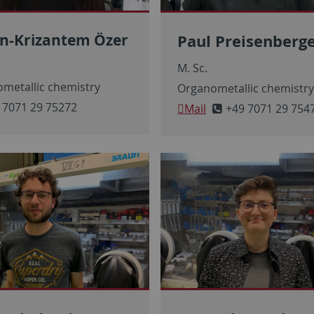
in-Krizantem Özer
Paul Preisenberg
M. Sc.
metallic chemistry
Organometallic chemistr
 7071 29 75272
Mail
+49 7071 29 754