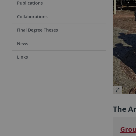
Publications
Collaborations
Final Degree Theses
News
Links
The A
Grou