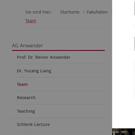
Sie sind hier:
Startseite
Fakultäten
Mathemati
Team
AG Anwander
Prof. Dr. Reiner Anwander
Dr. Yucang Liang
Team
Research
Teaching
Schlenk Lecture