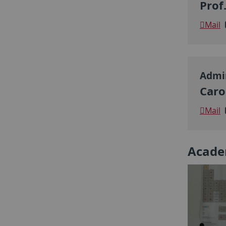
Prof
Mail
Admin
Caro
Mail
Academ