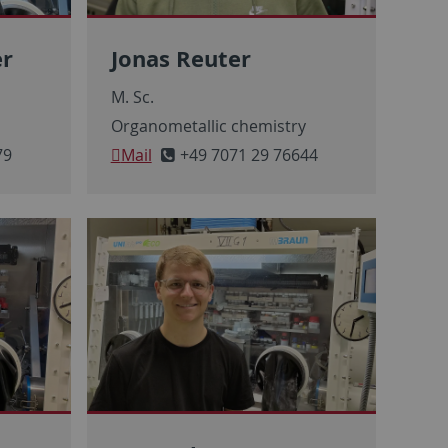
er
Jonas Reuter
M. Sc.
y
Organometallic chemistry
79
Mail
+49 7071 29 76644