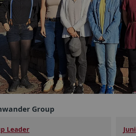
nwander Group
p Leader
Jun