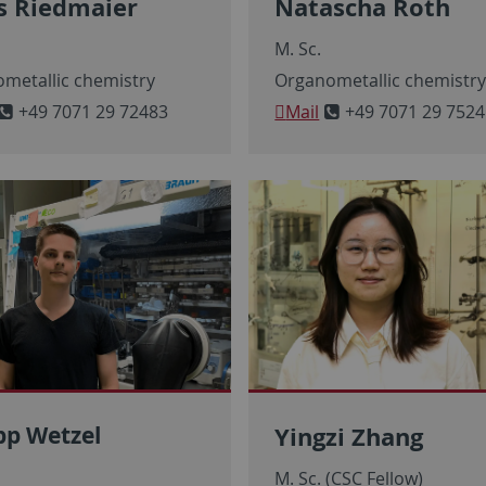
s Riedmaier
Natascha Roth
M. Sc.
metallic chemistry
Organometallic chemistr
+49 7071 29 72483
Mail
+49 7071 29 7524
Yingzi Zhang
pp Wetzel
M. Sc. (CSC Fellow)