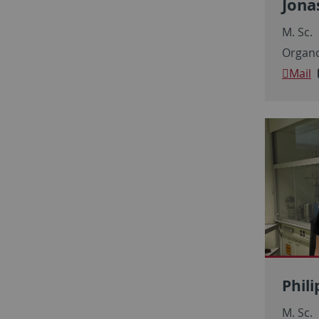
Jona
M. Sc.
Organo
Mail
Phili
M. Sc.