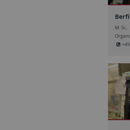
Berf
M. Sc.
Organo
+49