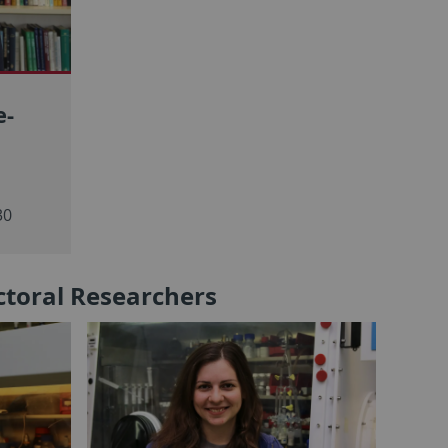
e-
30
ctoral Researchers