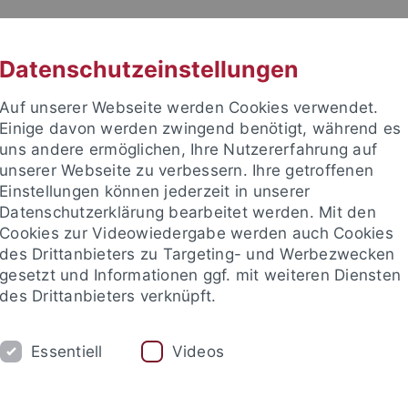
RACHE
UNI A-Z
KONTAKT
SUC
Datenschutzeinstellungen
Auf unserer Webseite werden Cookies verwendet.
Einige davon werden zwingend benötigt, während es
uns andere ermöglichen, Ihre Nutzererfahrung auf
unserer Webseite zu verbessern. Ihre getroffenen
Einstellungen können jederzeit in unserer
akultät
Datenschutzerklärung bearbeitet werden. Mit den
he Chemie
Cookies zur Videowiedergabe werden auch Cookies
des Drittanbieters zu Targeting- und Werbezwecken
gesetzt und Informationen ggf. mit weiteren Diensten
des Drittanbieters verknüpft.
AKTUELLES
STUDIUM
FORSCHUNG
Essentiell
Videos
AG Schnepf
AG Seitz
AG Sirsch
AG Wesemann