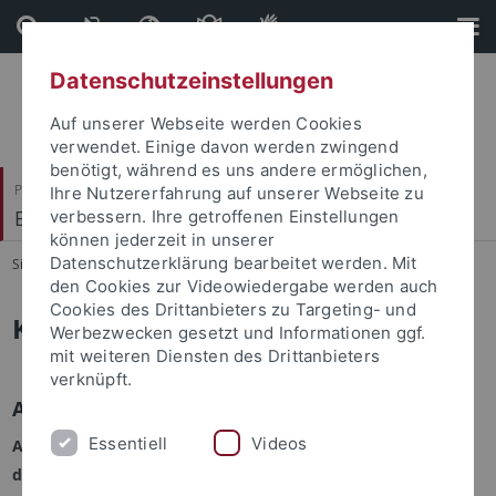
Direkt
Direkt
zum
zur
Inhalt
Fußleiste
Datenschutzeinstellungen
Auf unserer Webseite werden Cookies
verwendet. Einige davon werden zwingend
benötigt, während es uns andere ermöglichen,
Philosophische Fakultät
Ihre Nutzererfahrung auf unserer Webseite zu
Ethnologie
verbessern. Ihre getroffenen Einstellungen
können jederzeit in unserer
Datenschutzerklärung bearbeitet werden. Mit
Sie sind hier:
Startseite
...
Kontakt
den Cookies zur Videowiedergabe werden auch
Cookies des Drittanbieters zu Targeting- und
Kontakt
Werbezwecken gesetzt und Informationen ggf.
mit weiteren Diensten des Drittanbieters
verknüpft.
Anschrift
Essentiell
Videos
Asien-Orient-Institut | Abteilung Ethnologie
der Eberhard Karls Universität Tübingen