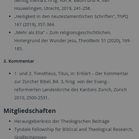
twintig thema’s, hrsg. von A. Baum und R. van
Houwelingen, Utrecht, 2019, 241-258.
„Heiligkeit in den neutestamentlichen Schriften“, ThPQ
167 (2019), 357-364.
„Mehr als Elia“ – Zum religionsgeschichtlichen
Hintergrund der Wunder Jesu, TheolBeitr 51 (2020), 169-
185.
3. Kommentar
1. und 2. Timotheus, Titus, in: Erklärt – Der Kommentar
zur Zürcher Bibel, Bd. 3, hrsg. von der Evang.-
reformierten Landeskirche des Kantons Zürich, Zürich
2010, 2500-2531.
Mitgliedschaften
Herausgeberkreis der Theologischen Beiträge
Tyndale Fellowship for Biblical and Theological Research,
Großbritannien