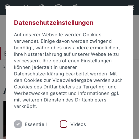
Direkt
Direkt
zum
zur
Inhalt
Fußleiste
Datenschutzeinstellungen
Auf unserer Webseite werden Cookies
verwendet. Einige davon werden zwingend
benötigt, während es uns andere ermöglichen,
Evangelisch-Theologische Fakultät
Ihre Nutzererfahrung auf unserer Webseite zu
verbessern. Ihre getroffenen Einstellungen
Sie sind hier:
Startseite
...
Stettler, Hanna, Apl. Prof.
können jederzeit in unserer
Datenschutzerklärung bearbeitet werden. Mit
den Cookies zur Videowiedergabe werden auch
Cookies des Drittanbieters zu Targeting- und
Apl. Prof. Dr. Hanna Stettler
Werbezwecken gesetzt und Informationen ggf.
mit weiteren Diensten des Drittanbieters
verknüpft.
Essentiell
Videos