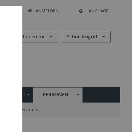
HEN
ANMELDEN
LANGUAGE
Informationen für
Schnellzugriff
STITUTE
PERSONEN
zierende / Lecturers