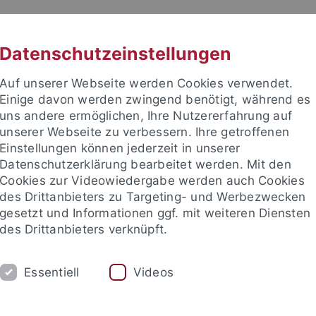
RACHE
UNI A-Z
KONTAKT
SUC
Datenschutzeinstellungen
Auf unserer Webseite werden Cookies verwendet.
Einige davon werden zwingend benötigt, während es
uns andere ermöglichen, Ihre Nutzererfahrung auf
unserer Webseite zu verbessern. Ihre getroffenen
e Fakultät
Einstellungen können jederzeit in unserer
Datenschutzerklärung bearbeitet werden. Mit den
Cookies zur Videowiedergabe werden auch Cookies
des Drittanbieters zu Targeting- und Werbezwecken
gesetzt und Informationen ggf. mit weiteren Diensten
IUM
FORSCHUNG
LEHRSTÜHLE UND IN
des Drittanbieters verknüpft.
n im Ruhestand
Apl. Professoren / Adjunct Professors, Privatdo
Essentiell
Videos
ch-Theologische Fakultät
Personen
Stettler, Hanna, Apl. Prof.