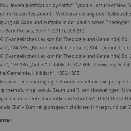
 Paul Invent Justification by Faith?” Tyndale Lecture of New 
et im Neuen Testament – Weltveränderung oder Selbstreflexi
ligung als Gabe und Aufgabe in der paulinischen Theologie“.
as-Beck-Preises, BeTh 1 (2017), 203-212.
G (Evangelisches Lexikon für Theologie und Gemeinde) Bd. 1, 2.
sch“, 184-185, „Besonnenheit, I. biblisch“, 814, „Demut, I. bibl
G (Evangelisches Lexikon für Theologie und Gemeinde) Bd. 2, 2.
sch“, 133-136, „Gebet“, II. biblisch, 302-306, „Gewissen, IV. bib
che/Gemeinde, I. biblisch“, 1850-1855.
lus over rechtvaardiging: het oude en het nieuwe perspectie
tig thema’s, hrsg. von A. Baum und R. van Houwelingen, Utre
ligkeit in den neutestamentlichen Schriften“, ThPQ 167 (2019
r als Elia“ – Zum religionsgeschichtlichen Hintergrund der W
entar