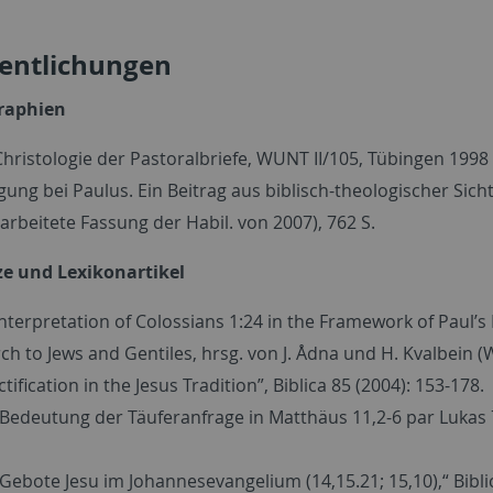
fentlichungen
raphien
Christologie der Pastoralbriefe, WUNT II/105, Tübingen 1998 (
igung bei Paulus. Ein Beitrag aus biblisch-theologischer Sic
arbeitete Fassung der Habil. von 2007), 762 S.
ze und Lexikonartikel
Interpretation of Colossians 1:24 in the Framework of Paul’s 
ch to Jews and Gentiles, hrsg. von J. Ådna und H. Kvalbein 
tification in the Jesus Tradition”, Biblica 85 (2004): 153-178.
 Bedeutung der Täuferanfrage in Matthäus 11,2-6 par Lukas 7,1
 Gebote Jesu im Johannesevangelium (14,15.21; 15,10),“ Biblic