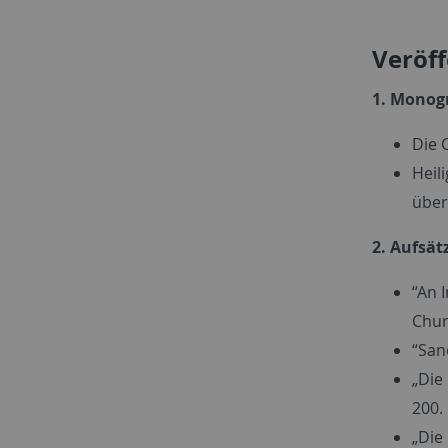
Veröf
1. Monog
Die 
Heil
über
2. Aufsät
“An 
Chur
“Sanc
„Die
200.
„Die