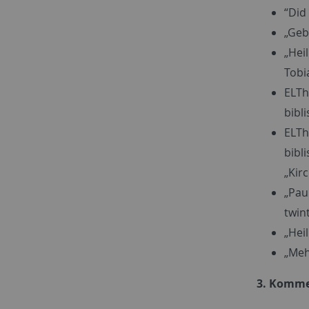
“Did
„Geb
„Hei
Tobi
ELTh
bibli
ELTh
bibli
„Kir
„Pau
twin
„Hei
„Meh
3. Komm